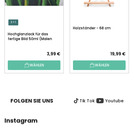
3 + 1
Holzständer - 68 cm
Hochglanzlack für das
fertige Bild 50ml (Malen
nach Zahlen)
3,99 €
19,99 €
WÄHLEN
WÄHLEN
F
U
SS
FOLGEN SIE UNS
Tik Tok
Youtube
Z
E
I
Instagram
L
E