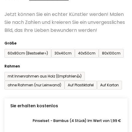
0,0
Jetzt können Sie ein echter Künstler werden! Malen
von
Sie nach Zahlen und kreieren Sie ein unvergessliches
5
Bild, das Ihre Lieben bewundern werden!
Sternen.
Größe
60x80cm (Bestseller⭐)
30x40cm
40x50cm
80x100cm
Rahmen
mit Innenrahmen aus Holz (Empfohlen👍)
ohne Rahmen (nur Leinwand)
Auf Plastiktafel
Auf Karton
Sie erhalten kostenlos
Pinselset - Bambus (4 Stück) Im Wert von 1,99 €