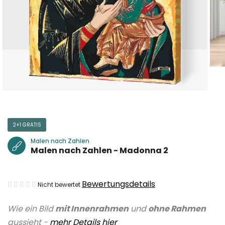
2+1 GRATIS
Malen nach Zahlen
Malen nach Zahlen - Madonna 2
Die
Bewertungsdetails
Nicht bewertet
durchschnittliche
Wie ein Bild
mit Innenrahmen
und
ohne Rahmen
Produktbewertung
aussieht -
mehr Details hier
ist