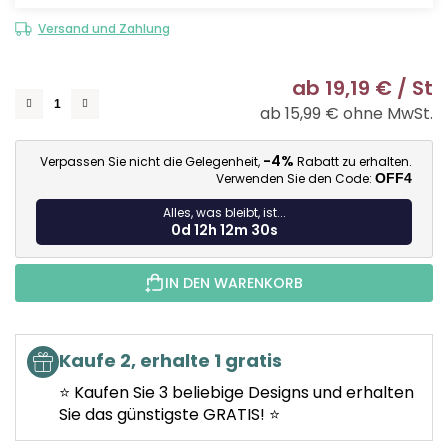
Versand und Zahlung
ab
19,19 €
/ St
ab
15,99 €
ohne MwSt.
Ve
-4%
Verpassen Sie nicht die Gelegenheit,
Rabatt zu erhalten.
Verwenden Sie den Code:
OFF4
Alles, was bleibt, ist...
0d 12h 12m 29s
IN DEN WARENKORB
Kaufe 2, erhalte 1 gratis
⭐ Kaufen Sie 3 beliebige Designs und erhalten
Sie das günstigste GRATIS! ⭐