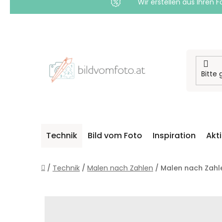
Wir erstellen aus Ihren F
Zum
Inhalt
springen
Technik
Bild vom Foto
Inspiration
Akt
Startseite
/
Technik
/
Malen nach Zahlen
/
Malen nach Zahl