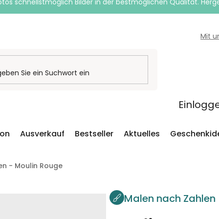
otos schnellstmöglich Bilder in der bestmöglichen Qualität. Herges
Mit 
Einlogg
ion
Ausverkauf
Bestseller
Aktuelles
Geschenkid
en - Moulin Rouge
Malen nach Zahlen