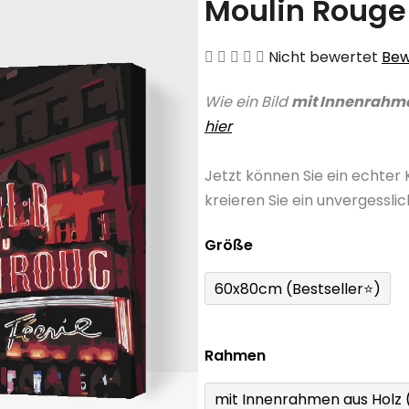
Moulin Rouge
Die
Nicht bewertet
Bew
durchschnittliche
Wie ein Bild
mit Innenrahm
Produktbewertung
hier
ist
0,0
Jetzt können Sie ein echter
von
kreieren Sie ein unvergessli
5
Sternen.
Größe
60x80cm (Bestseller⭐)
Rahmen
mit Innenrahmen aus Holz