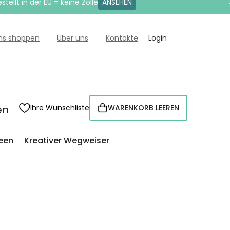
tellt in der EU = keine Zölle
ANSEHEN
uns shoppen
Über uns
Kontakte
Login
en
Ihre Wunschliste
WARENKORB LEEREN
WARENKORB
een
Kreativer Wegweiser