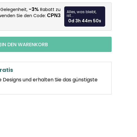
Verkaufspr
-3%
e Gelegenheit,
Rabatt zu
Alles, was bleibt,
rwenden Sie den Code:
CPN3
ist...
0d 3h 44m 49s
IN DEN WARENKORB
ratis
e Designs und erhalten Sie das günstigste