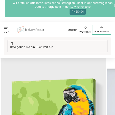
Zum
Wir erstellen aus Ihren Fotos schnellstmöglich Bilder in der bestmöglichen
Qualität. Hergestellt in der EU = keine Zölle
Inhalt
ANSEHEN
springen
Einloggen
WARENKORB
Wunschliste
Menü
Startseite
/
Technik
/
Malen nach Zahlen
/
Malen nach Zahlen -
Papagei und Blume