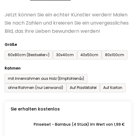
0,0
Jetzt können Sie ein echter Künstler werden! Malen
von
Sie nach Zahlen und kreieren Sie ein unvergessliches
5
Bild, das Ihre Lieben bewundern werden!
Sternen.
Größe
60x80cm (Bestseller⭐)
30x40cm
40x50cm
80x100cm
Rahmen
mit Innenrahmen aus Holz (Empfohlen👍)
ohne Rahmen (nur Leinwand)
Auf Plastiktafel
Auf Karton
Sie erhalten kostenlos
Pinselset - Bambus (4 Stück) Im Wert von 1,99 €