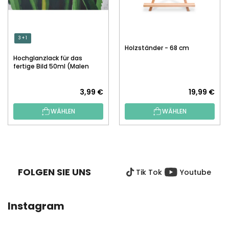
3 + 1
Holzständer - 68 cm
Hochglanzlack für das
fertige Bild 50ml (Malen
nach Zahlen)
3,99 €
19,99 €
WÄHLEN
WÄHLEN
F
U
SS
FOLGEN SIE UNS
Tik Tok
Youtube
Z
E
I
Instagram
L
E