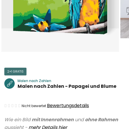
2+1 GRATIS
Malen nach Zahlen
Malen nach Zahlen - Papagei und Blume
Die
Bewertungsdetails
Nicht bewertet
durchschnittliche
Wie ein Bild
mit Innenrahmen
und
ohne Rahmen
Produktbewertung
aussieht -
mehr Details hier
ist