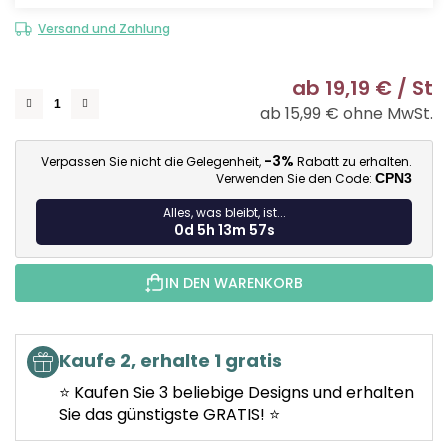
Versand und Zahlung
ab
19,19 €
/ St
ab
15,99 €
ohne MwSt.
Ve
-3%
Verpassen Sie nicht die Gelegenheit,
Rabatt zu erhalten.
Verwenden Sie den Code:
CPN3
Alles, was bleibt, ist...
0d 5h 13m 56s
IN DEN WARENKORB
Kaufe 2, erhalte 1 gratis
⭐ Kaufen Sie 3 beliebige Designs und erhalten
Sie das günstigste GRATIS! ⭐