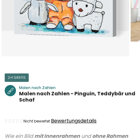
2+1 GRATIS
Malen nach Zahlen
Malen nach Zahlen - Pinguin, Teddybär und
Schaf
Die
Bewertungsdetails
Nicht bewertet
durchschnittliche
Wie ein Bild
mit Innenrahmen
und
ohne Rahmen
Produktbewertung