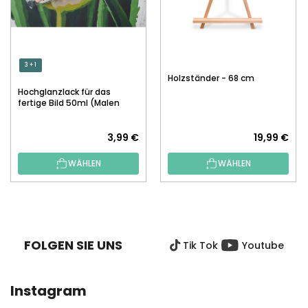
3 + 1
Holzständer - 68 cm
Hochglanzlack für das
fertige Bild 50ml (Malen
nach Zahlen)
3,99 €
19,99 €
WÄHLEN
WÄHLEN
F
U
SS
FOLGEN SIE UNS
Tik Tok
Youtube
Z
E
I
Instagram
L