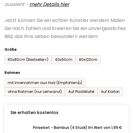
aussieht -
mehr Details hier
ist
0,0
Jetzt können Sie ein echter Künstler werden! Malen
von
Sie nach Zahlen und kreieren Sie ein unvergessliches
5
Bild, das Ihre Lieben bewundern werden!
Sternen.
Größe
60x80cm (Bestseller⭐)
40x60cm
80x120cm
Rahmen
mit Innenrahmen aus Holz (Empfohlen👍)
ohne Rahmen (nur Leinwand)
Auf Plastiktafel
Auf Karton
Sie erhalten kostenlos
Pinselset - Bambus (4 Stück) Im Wert von 1,99 €