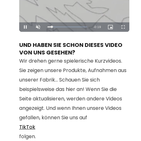
Remaining
-
0:18
Loaded
:
Pause
Unmute
Picture-
Fullscreen
100.00%
in-
Picture
Time
UND HABEN SIE SCHON DIESES VIDEO
VON UNS GESEHEN?
Wir drehen gerne spielerische Kurzvideos.
Sie zeigen unsere Produkte, Aufnahmen aus
unserer Fabrik... Schauen Sie sich
beispielsweise das hier an! Wenn Sie die
Seite aktualisieren, werden andere Videos
angezeigt. Und wenn Ihnen unsere Videos
gefallen, können Sie uns auf
TikTok
folgen.