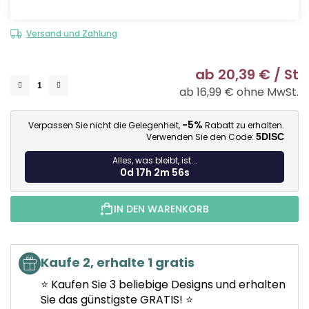
Versand und Zahlung
ab
20,39 €
/ St
ab
16,99 €
ohne MwSt.
Ve
-5%
Verpassen Sie nicht die Gelegenheit,
Rabatt zu erhalten.
Verwenden Sie den Code:
5DISC
Alles, was bleibt, ist...
0d 17h 2m 55s
IN DEN WARENKORB
Kaufe 2, erhalte 1 gratis
⭐ Kaufen Sie 3 beliebige Designs und erhalten
Sie das günstigste GRATIS! ⭐