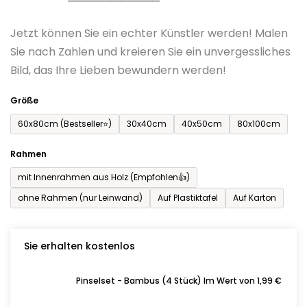
0,0
Jetzt können Sie ein echter Künstler werden! Malen
von
Sie nach Zahlen und kreieren Sie ein unvergessliches
5
Bild, das Ihre Lieben bewundern werden!
Sternen.
Größe
60x80cm (Bestseller⭐)
30x40cm
40x50cm
80x100cm
Rahmen
mit Innenrahmen aus Holz (Empfohlen👍)
ohne Rahmen (nur Leinwand)
Auf Plastiktafel
Auf Karton
Sie erhalten kostenlos
Pinselset - Bambus (4 Stück) Im Wert von 1,99 €