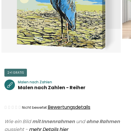
2+1 GRATIS
Malen nach Zahlen
Malen nach Zahlen - Reiher
Die
Bewertungsdetails
Nicht bewertet
durchschnittliche
Wie ein Bild
mit Innenrahmen
und
ohne Rahmen
Produktbewertung
aussieht -
mehr Details hier
ist