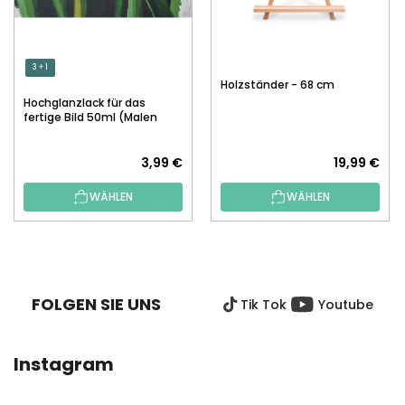
3 + 1
Holzständer - 68 cm
Hochglanzlack für das
fertige Bild 50ml (Malen
nach Zahlen)
3,99 €
19,99 €
WÄHLEN
WÄHLEN
F
U
SS
FOLGEN SIE UNS
Tik Tok
Youtube
Z
E
I
Instagram
L
E