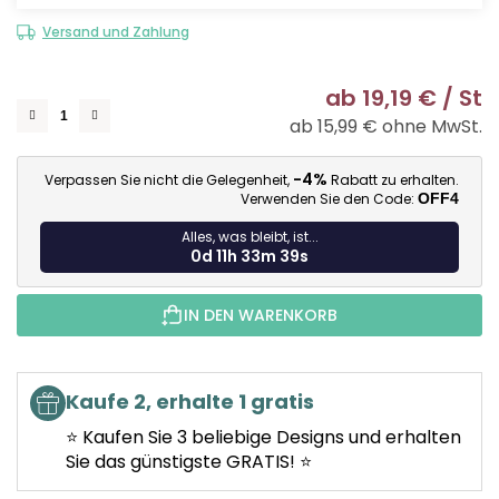
Versand und Zahlung
ab
19,19 €
/ St
ab
15,99 €
ohne MwSt.
Ve
-4%
Verpassen Sie nicht die Gelegenheit,
Rabatt zu erhalten.
Verwenden Sie den Code:
OFF4
Alles, was bleibt, ist...
0d 11h 33m 38s
IN DEN WARENKORB
Kaufe 2, erhalte 1 gratis
⭐ Kaufen Sie 3 beliebige Designs und erhalten
Sie das günstigste GRATIS! ⭐