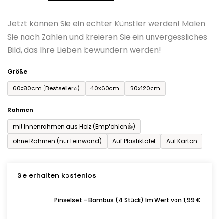
0,0
Jetzt können Sie ein echter Künstler werden! Malen
von
Sie nach Zahlen und kreieren Sie ein unvergessliches
5
Bild, das Ihre Lieben bewundern werden!
Sternen.
Größe
60x80cm (Bestseller⭐)
40x60cm
80x120cm
Rahmen
mit Innenrahmen aus Holz (Empfohlen👍)
ohne Rahmen (nur Leinwand)
Auf Plastiktafel
Auf Karton
Sie erhalten kostenlos
Pinselset - Bambus (4 Stück) Im Wert von 1,99 €