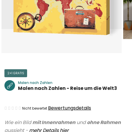
2+1 GRATIS
Malen nach Zahlen
Malen nach Zahlen - Reise um die Welt3
Die
Bewertungsdetails
Nicht bewertet
durchschnittliche
Wie ein Bild
mit Innenrahmen
und
ohne Rahmen
Produktbewertung
aussieht -
mehr Details hier
ist