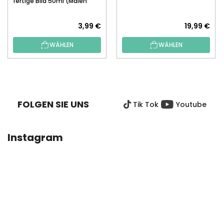
fertige Bild 50ml (Malen
nach Zahlen)
3,99 €
19,99 €
WÄHLEN
WÄHLEN
F
U
SS
FOLGEN SIE UNS
Tik Tok
Youtube
Z
E
I
Instagram
L
E