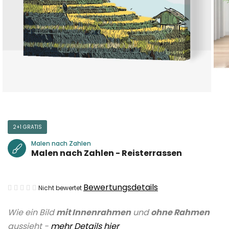
2+1 GRATIS
Malen nach Zahlen
Malen nach Zahlen - Reisterrassen
Die
Bewertungsdetails
Nicht bewertet
durchschnittliche
Wie ein Bild
mit Innenrahmen
und
ohne Rahmen
Produktbewertung
aussieht -
mehr Details hier
ist