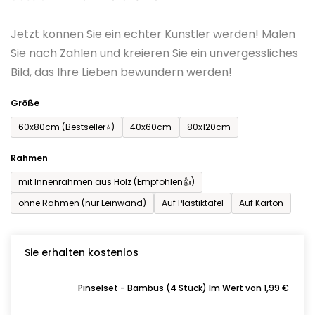
0,0
Jetzt können Sie ein echter Künstler werden! Malen
von
Sie nach Zahlen und kreieren Sie ein unvergessliches
5
Bild, das Ihre Lieben bewundern werden!
Sternen.
Größe
60x80cm (Bestseller⭐)
40x60cm
80x120cm
Rahmen
mit Innenrahmen aus Holz (Empfohlen👍)
ohne Rahmen (nur Leinwand)
Auf Plastiktafel
Auf Karton
Sie erhalten kostenlos
Pinselset - Bambus (4 Stück) Im Wert von 1,99 €