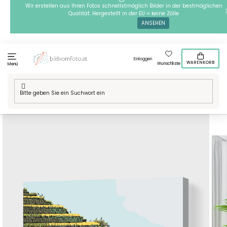
Zum
Wir erstellen aus Ihren Fotos schnellstmöglich Bilder in der bestmöglichen
Qualität. Hergestellt in der EU = keine Zölle
Inhalt
ANSEHEN
springen
Einloggen
WARENKORB
Wunschliste
Menü
Startseite
/
Technik
/
Malen nach Zahlen
/
Malen nach Zahlen -
Reisterrassen