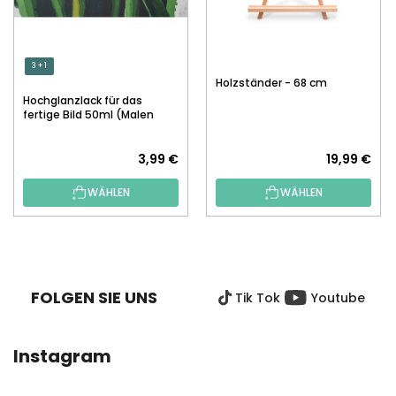
3 + 1
Holzständer - 68 cm
Hochglanzlack für das
fertige Bild 50ml (Malen
nach Zahlen)
3,99 €
19,99 €
WÄHLEN
WÄHLEN
F
U
SS
FOLGEN SIE UNS
Tik Tok
Youtube
Z
E
I
Instagram
L
E