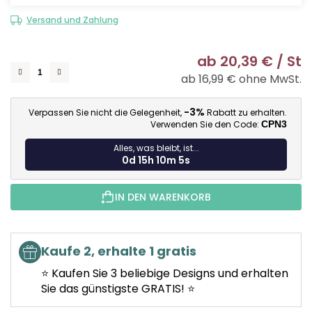
Versand und Zahlung
ab
20,39 €
/ St
ab
16,99 €
ohne MwSt.
Ve
-3%
Verpassen Sie nicht die Gelegenheit,
Rabatt zu erhalten.
Verwenden Sie den Code:
CPN3
Alles, was bleibt, ist...
0d 15h 10m 4s
IN DEN WARENKORB
Kaufe 2, erhalte 1 gratis
⭐ Kaufen Sie 3 beliebige Designs und erhalten
Sie das günstigste GRATIS! ⭐