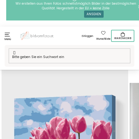
Zum
Wir erstellen aus Ihren Fotos schnellstmöglich Bilder in der bestmöglichen
Qualität. Hergestellt in der EU = keine Zölle
Inhalt
ANSEHEN
springen
Einloggen
WARENKORB
Wunschliste
Menü
Startseite
/
Technik
/
Malen nach Zahlen
/
Malen nach Zahlen -
Rosa Tulpen