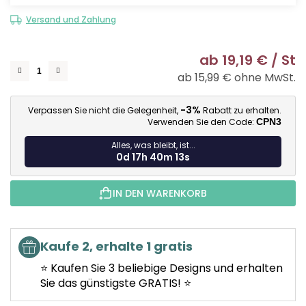
Versand und Zahlung
ab
19,19 €
/ St
ab
15,99 €
ohne MwSt.
Ve
-3%
Verpassen Sie nicht die Gelegenheit,
Rabatt zu erhalten.
Verwenden Sie den Code:
CPN3
Alles, was bleibt, ist...
0d 17h 40m 12s
IN DEN WARENKORB
Kaufe 2, erhalte 1 gratis
⭐ Kaufen Sie 3 beliebige Designs und erhalten
Sie das günstigste GRATIS! ⭐