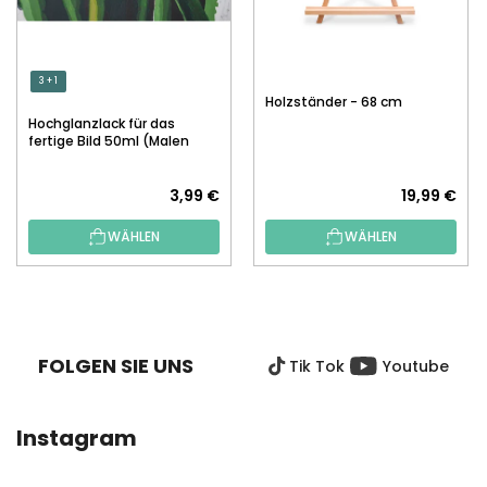
3 + 1
Holzständer - 68 cm
Hochglanzlack für das
fertige Bild 50ml (Malen
nach Zahlen)
3,99 €
19,99 €
WÄHLEN
WÄHLEN
F
U
SS
FOLGEN SIE UNS
Tik Tok
Youtube
Z
E
I
Instagram
L
E