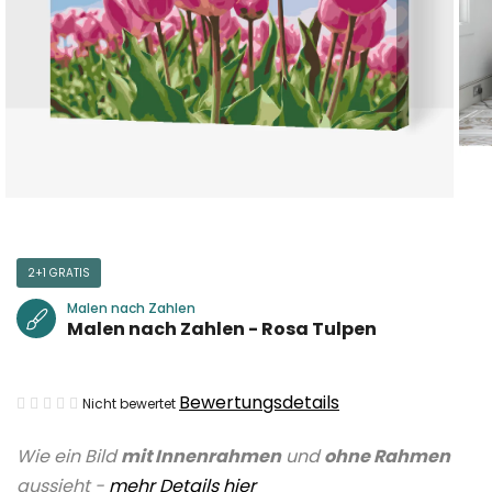
2+1 GRATIS
Malen nach Zahlen
Malen nach Zahlen - Rosa Tulpen
Die
Bewertungsdetails
Nicht bewertet
durchschnittliche
Wie ein Bild
mit Innenrahmen
und
ohne Rahmen
Produktbewertung
aussieht -
mehr Details hier
ist