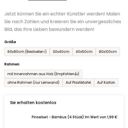
0,0
Jetzt können Sie ein echter Künstler werden! Malen
von
Sie nach Zahlen und kreieren Sie ein unvergessliches
5
Bild, das Ihre Lieben bewundern werden!
Sternen.
Größe
60x80cm (Bestseller⭐)
30x40cm
40x50cm
80x100cm
Rahmen
mit Innenrahmen aus Holz (Empfohlen👍)
ohne Rahmen (nur Leinwand)
Auf Plastiktafel
Auf Karton
Sie erhalten kostenlos
Pinselset - Bambus (4 Stück) Im Wert von 1,99 €