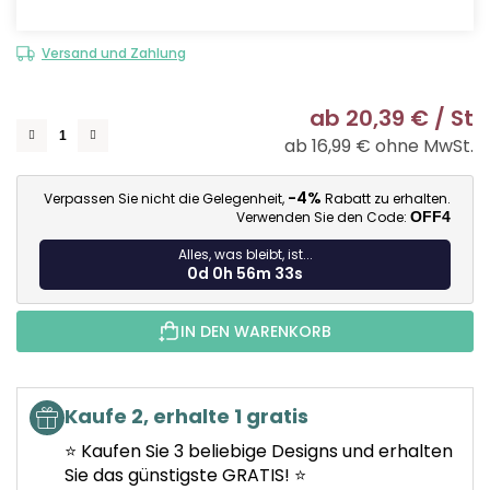
Versand und Zahlung
ab
20,39 €
/ St
ab
16,99 €
ohne MwSt.
Ve
-4%
Verpassen Sie nicht die Gelegenheit,
Rabatt zu erhalten.
Verwenden Sie den Code:
OFF4
Alles, was bleibt, ist...
0d 0h 56m 32s
IN DEN WARENKORB
Kaufe 2, erhalte 1 gratis
⭐ Kaufen Sie 3 beliebige Designs und erhalten
Sie das günstigste GRATIS! ⭐