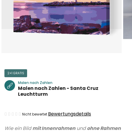
2+1 GRATIS
Malen nach Zahlen
Malen nach Zahlen - Santa Cruz
Leuchtturm
Die
Bewertungsdetails
Nicht bewertet
durchschnittliche
Wie ein Bild
mit Innenrahmen
und
ohne Rahmen
Produktbewertung