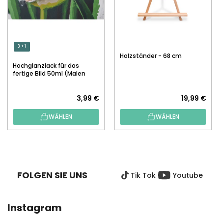
3 + 1
Holzständer - 68 cm
Hochglanzlack für das
fertige Bild 50ml (Malen
nach Zahlen)
3,99 €
19,99 €
WÄHLEN
WÄHLEN
F
U
SS
FOLGEN SIE UNS
Tik Tok
Youtube
Z
E
I
Instagram
L