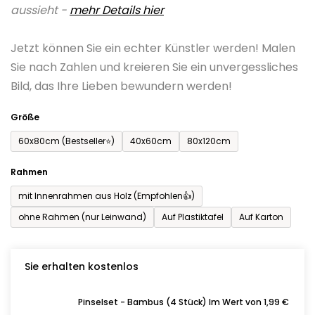
aussieht -
mehr Details hier
ist
0,0
Jetzt können Sie ein echter Künstler werden! Malen
von
Sie nach Zahlen und kreieren Sie ein unvergessliches
5
Bild, das Ihre Lieben bewundern werden!
Sternen.
Größe
60x80cm (Bestseller⭐)
40x60cm
80x120cm
Rahmen
mit Innenrahmen aus Holz (Empfohlen👍)
ohne Rahmen (nur Leinwand)
Auf Plastiktafel
Auf Karton
Sie erhalten kostenlos
Pinselset - Bambus (4 Stück) Im Wert von 1,99 €