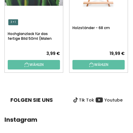
3 + 1
Holzständer - 68 cm
Hochglanzlack für das
fertige Bild 50ml (Malen
nach Zahlen)
3,99 €
19,99 €
WÄHLEN
WÄHLEN
F
U
SS
FOLGEN SIE UNS
Tik Tok
Youtube
Z
E
I
Instagram
L
E