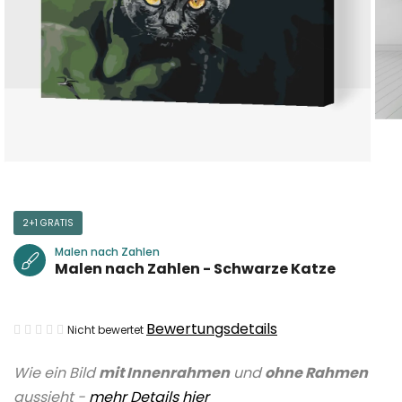
2+1 GRATIS
Malen nach Zahlen
Malen nach Zahlen - Schwarze Katze
Die
Bewertungsdetails
Nicht bewertet
durchschnittliche
Wie ein Bild
mit Innenrahmen
und
ohne Rahmen
Produktbewertung
aussieht -
mehr Details hier
ist