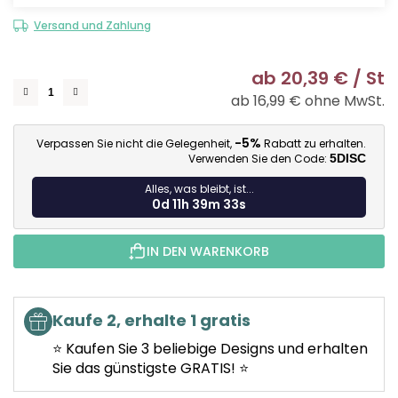
Versand und Zahlung
ab
20,39 €
/ St
ab
16,99 €
ohne MwSt.
Ve
-5%
Verpassen Sie nicht die Gelegenheit,
Rabatt zu erhalten.
Verwenden Sie den Code:
5DISC
Alles, was bleibt, ist...
0d 11h 39m 32s
IN DEN WARENKORB
Kaufe 2, erhalte 1 gratis
⭐ Kaufen Sie 3 beliebige Designs und erhalten
Sie das günstigste GRATIS! ⭐