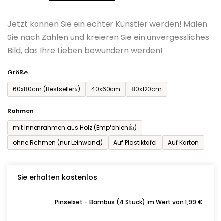
0,0
Jetzt können Sie ein echter Künstler werden! Malen
von
Sie nach Zahlen und kreieren Sie ein unvergessliches
5
Bild, das Ihre Lieben bewundern werden!
Sternen.
Größe
60x80cm (Bestseller⭐)
40x60cm
80x120cm
Rahmen
mit Innenrahmen aus Holz (Empfohlen👍)
ohne Rahmen (nur Leinwand)
Auf Plastiktafel
Auf Karton
Sie erhalten kostenlos
Pinselset - Bambus (4 Stück) Im Wert von 1,99 €