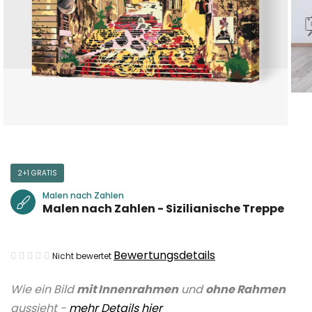
2+1 GRATIS
Malen nach Zahlen
Malen nach Zahlen - Sizilianische Treppe
Die
Bewertungsdetails
Nicht bewertet
durchschnittliche
Wie ein Bild
mit Innenrahmen
und
ohne Rahmen
Produktbewertung
aussieht -
mehr Details hier
ist