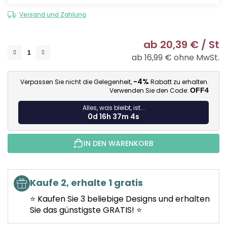
Versand und Zahlung
ab
20,39 €
/ St
ab
16,99 €
ohne MwSt.
Ve
-4%
Verpassen Sie nicht die Gelegenheit,
Rabatt zu erhalten.
Verwenden Sie den Code:
OFF4
Alles, was bleibt, ist...
0d 16h 37m 4s
IN DEN WARENKORB
Kaufe 2, erhalte 1 gratis
⭐ Kaufen Sie 3 beliebige Designs und erhalten
Sie das günstigste GRATIS! ⭐