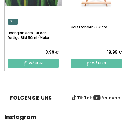
3 + 1
Holzständer - 68 cm
Hochglanzlack für das
fertige Bild 50ml (Malen
nach Zahlen)
3,99 €
19,99 €
WÄHLEN
WÄHLEN
F
U
SS
FOLGEN SIE UNS
Tik Tok
Youtube
Z
E
I
Instagram
L
E