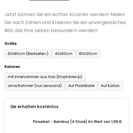
0,0
Jetzt können Sie ein echter Künstler werden! Malen
von
Sie nach Zahlen und kreieren Sie ein unvergessliches
5
Bild, das Ihre Lieben bewundern werden!
Sternen.
Größe
60x80cm (Bestseller⭐)
40x60cm
80x120cm
Rahmen
mit Innenrahmen aus Holz (Empfohlen👍)
ohne Rahmen (nur Leinwand)
Auf Plastiktafel
Auf Karton
Sie erhalten kostenlos
Pinselset - Bambus (4 Stück) Im Wert von 1,99 €