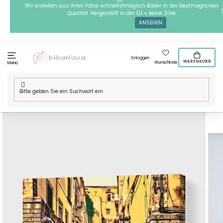
Zum
Wir erstellen aus Ihren Fotos schnellstmöglich Bilder in der bestmöglichen
Qualität. Hergestellt in der EU = keine Zölle
Inhalt
ANSEHEN
springen
Einloggen
WARENKORB
Wunschliste
Menü
Startseite
/
Technik
/
Malen nach Zahlen
/
Malen nach Zahlen -
Sizilianische Treppe