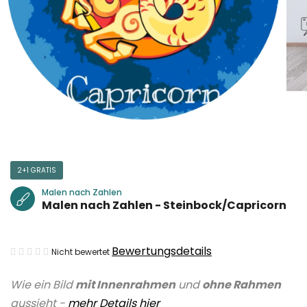
2+1 GRATIS
Malen nach Zahlen
Malen nach Zahlen - Steinbock/Capricorn
Die
Bewertungsdetails
Nicht bewertet
durchschnittliche
Wie ein Bild
mit Innenrahmen
und
ohne Rahmen
Produktbewertung
aussieht -
mehr Details hier
ist