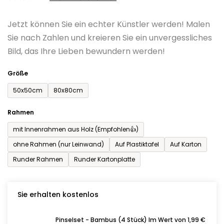
0,0
Jetzt können Sie ein echter Künstler werden! Malen
von
Sie nach Zahlen und kreieren Sie ein unvergessliches
5
Bild, das Ihre Lieben bewundern werden!
Sternen.
Größe
50x50cm
80x80cm
Rahmen
mit Innenrahmen aus Holz (Empfohlen👍)
ohne Rahmen (nur Leinwand)
Auf Plastiktafel
Auf Karton
Runder Rahmen
Runder Kartonplatte
Sie erhalten kostenlos
Pinselset - Bambus (4 Stück) Im Wert von 1,99 €