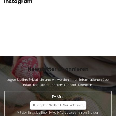
Instagram
L
E
Newsletter abonnieren
Legen Sie Ihre E-Mail ein und wir werden Ihnen Informationen über
neue Produkte in unserem E-Shop zusenden.
E-Mail
Mit der Eingabe Ihrer E-Mail-Adresse stimmen Sie den