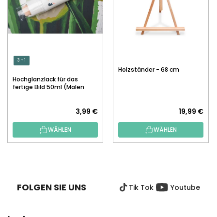
3 + 1
Holzständer - 68 cm
Hochglanzlack für das
fertige Bild 50ml (Malen
nach Zahlen)
3,99 €
19,99 €
WÄHLEN
WÄHLEN
F
U
SS
FOLGEN SIE UNS
Tik Tok
Youtube
Z
E
I