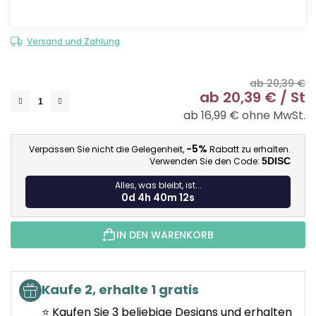
Versand und Zahlung
ab 20,39 €
ab
20,39 €
/ St
ab
16,99 €
ohne MwSt.
Ve
-5%
Verpassen Sie nicht die Gelegenheit,
Rabatt zu erhalten.
Verwenden Sie den Code:
5DISC
Alles, was bleibt, ist...
0d 4h 40m 12s
IN DEN WARENKORB
Kaufe 2, erhalte 1 gratis
⭐ Kaufen Sie 3 beliebige Designs und erhalten