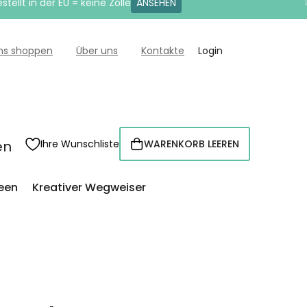
tellt in der EU = keine Zölle
ANSEHEN
uns shoppen
Über uns
Kontakte
Login
en
Ihre Wunschliste
WARENKORB LEEREN
WARENKORB
een
Kreativer Wegweiser