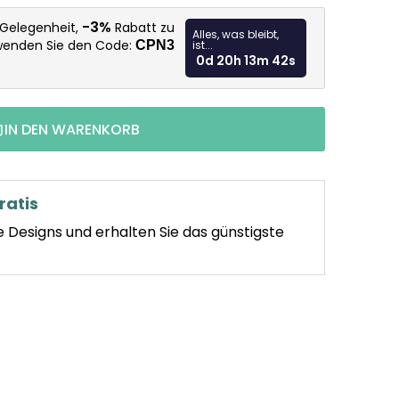
Verkaufspr
-3%
 Gelegenheit,
Rabatt zu
Alles, was bleibt,
rwenden Sie den Code:
CPN3
ist...
0d 20h 13m 41s
IN DEN WARENKORB
ratis
e Designs und erhalten Sie das günstigste