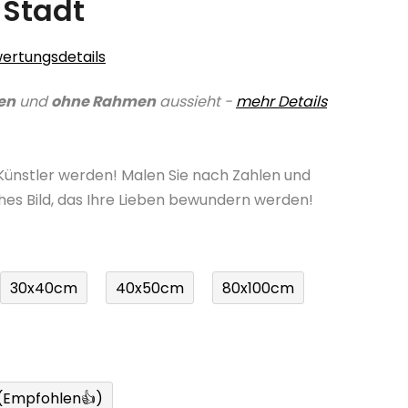
 Stadt
ertungsdetails
en
und
ohne Rahmen
aussieht -
mehr Details
 Künstler werden! Malen Sie nach Zahlen und
ches Bild, das Ihre Lieben bewundern werden!
30x40cm
40x50cm
80x100cm
 (Empfohlen👍)