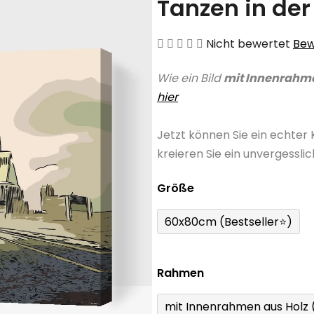
Tanzen in der
Die
Nicht bewertet
Bew
durchschnittliche
Wie ein Bild
mit Innenrahm
Produktbewertung
hier
ist
0,0
Jetzt können Sie ein echter
von
kreieren Sie ein unvergessli
5
Sternen.
Größe
60x80cm (Bestseller⭐)
Rahmen
mit Innenrahmen aus Holz