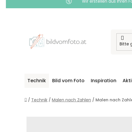
Wir erstellen aus Ihren F
Zum
Inhalt
springen
Technik
Bild vom Foto
Inspiration
Akt
Startseite
/
Technik
/
Malen nach Zahlen
/
Malen nach Zahle