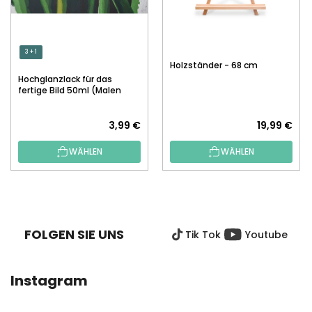
3 + 1
Holzständer - 68 cm
Hochglanzlack für das
fertige Bild 50ml (Malen
nach Zahlen)
3,99 €
19,99 €
WÄHLEN
WÄHLEN
F
U
SS
FOLGEN SIE UNS
Tik Tok
Youtube
Z
E
I
Instagram
L
E