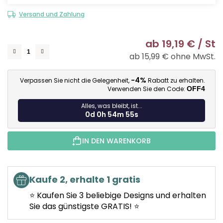
Versand und Zahlung
ab
19,19 €
/ St
ab
15,99 €
ohne MwSt.
Ve
-4%
Verpassen Sie nicht die Gelegenheit,
Rabatt zu erhalten.
Verwenden Sie den Code:
OFF4
Alles, was bleibt, ist...
0d 0h 54m 54s
IN DEN WARENKORB
Kaufe 2, erhalte 1 gratis
⭐ Kaufen Sie 3 beliebige Designs und erhalten
Sie das günstigste GRATIS! ⭐