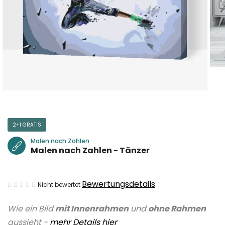
2+1 GRATIS
Malen nach Zahlen
Malen nach Zahlen - Tänzer
Die
Bewertungsdetails
Nicht bewertet
durchschnittliche
Wie ein Bild
mit Innenrahmen
und
ohne Rahmen
Produktbewertung
aussieht -
mehr Details hier
ist