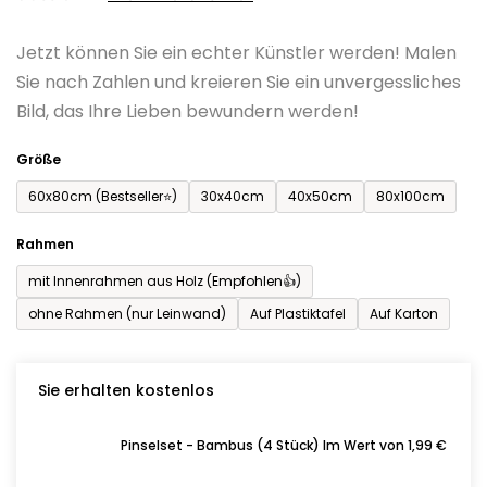
0,0
Jetzt können Sie ein echter Künstler werden! Malen
von
Sie nach Zahlen und kreieren Sie ein unvergessliches
5
Bild, das Ihre Lieben bewundern werden!
Sternen.
Größe
60x80cm (Bestseller⭐)
30x40cm
40x50cm
80x100cm
Rahmen
mit Innenrahmen aus Holz (Empfohlen👍)
ohne Rahmen (nur Leinwand)
Auf Plastiktafel
Auf Karton
Sie erhalten kostenlos
Pinselset - Bambus (4 Stück) Im Wert von 1,99 €