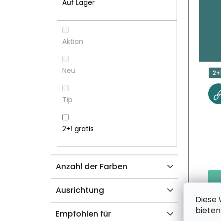
T
T
Auf Lager
E
E
N
D
Aktion
L
E
Neu
2+
E
R
Tip
I
P
S
R
2+1 gratis
T
O
Anzahl der Farben
E
D
U
Ausrichtung
Diese 
bieten
K
Empfohlen für