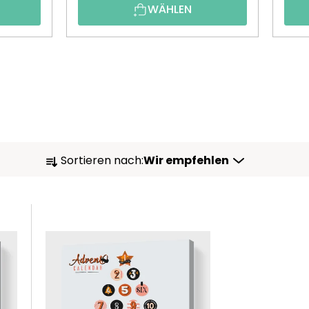
WÄHLEN
P
Sortieren nach:
Wir empfehlen
R
O
D
U
K