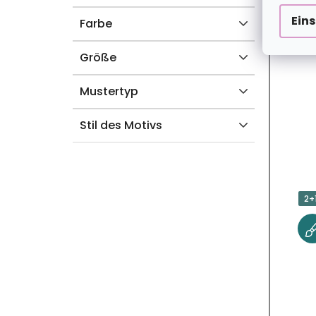
T
Ein
Farbe
E
Größe
Mustertyp
Stil des Motivs
2+