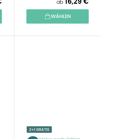
€
16,29 €
ab
WÄHLEN
2+1 GRATIS