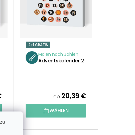
T
S
O
2+1 GRATIS
R
Malen nach Zahlen
Adventskalender 2
T
I
E
€
20,39 €
ab
R
WÄHLEN
U
 zu
N