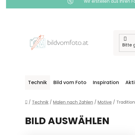
Wir erstellen aus Ihren F
Zum
Inhalt
springen
Technik
Bild vom Foto
Inspiration
Akt
Startseite
/
Technik
/
Malen nach Zahlen
/
Motive
/
Traditio
BILD AUSWÄHLEN