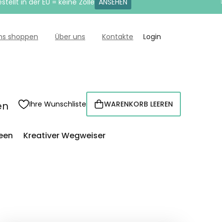
tellt in der EU = keine Zölle
ANSEHEN
uns shoppen
Über uns
Kontakte
Login
en
Ihre Wunschliste
WARENKORB LEEREN
WARENKORB
een
Kreativer Wegweiser