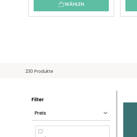
WÄHLEN
230 Produkte
S
L
Filter
E
I
Preis
I
S