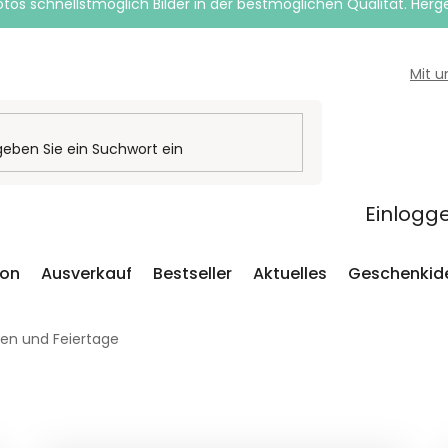
otos schnellstmöglich Bilder in der bestmöglichen Qualität. Herges
Mit 
Einlogg
ion
Ausverkauf
Bestseller
Aktuelles
Geschenkid
nen und Feiertage