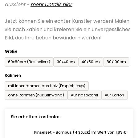
aussieht -
mehr Details hier
ist
0,0
Jetzt können Sie ein echter Künstler werden! Malen
von
Sie nach Zahlen und kreieren Sie ein unvergessliches
5
Bild, das Ihre Lieben bewundern werden!
Sternen.
Größe
60x80cm (Bestseller⭐)
30x40cm
40x50cm
80x100cm
Rahmen
mit Innenrahmen aus Holz (Empfohlen👍)
ohne Rahmen (nur Leinwand)
Auf Plastiktafel
Auf Karton
Sie erhalten kostenlos
Pinselset - Bambus (4 Stück) Im Wert von 1,99 €