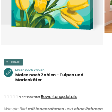
2+1 GRATIS
Malen nach Zahlen
Malen nach Zahlen - Tulpen und
Marienkäfer
Die
Bewertungsdetails
Nicht bewertet
durchschnittliche
Wie ein Bild
mit Innenrahmen
und
ohne Rahmen
Produktbewertung