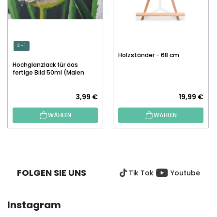
3 + 1
Holzständer - 68 cm
Hochglanzlack für das
fertige Bild 50ml (Malen
nach Zahlen)
3,99 €
19,99 €
WÄHLEN
WÄHLEN
F
U
SS
FOLGEN SIE UNS
Tik Tok
Youtube
Z
E
I
Instagram
L