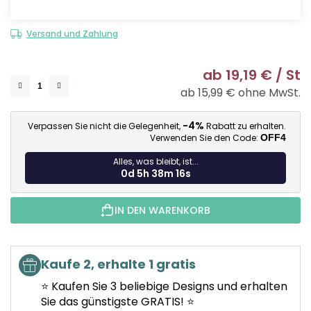
Versand und Zahlung
ab
19,19 €
/ St
ab
15,99 €
ohne MwSt.
Ve
-4%
Verpassen Sie nicht die Gelegenheit,
Rabatt zu erhalten.
Verwenden Sie den Code:
OFF4
Alles, was bleibt, ist...
0d 5h 38m 15s
IN DEN WARENKORB
Kaufe 2, erhalte 1 gratis
⭐ Kaufen Sie 3 beliebige Designs und erhalten
Sie das günstigste GRATIS! ⭐