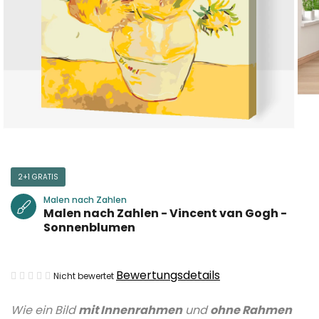
2+1 GRATIS
Malen nach Zahlen
Malen nach Zahlen - Vincent van Gogh -
Sonnenblumen
Die
Bewertungsdetails
Nicht bewertet
durchschnittliche
Wie ein Bild
mit Innenrahmen
und
ohne Rahmen
Produktbewertung