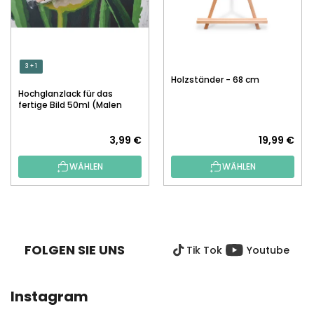
3 + 1
Holzständer - 68 cm
Hochglanzlack für das
fertige Bild 50ml (Malen
nach Zahlen)
3,99 €
19,99 €
WÄHLEN
WÄHLEN
F
U
SS
FOLGEN SIE UNS
Tik Tok
Youtube
Z
E
I
Instagram
L