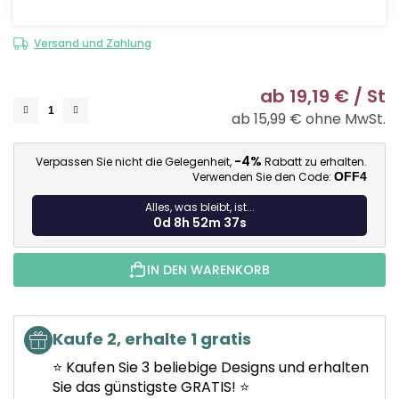
Versand und Zahlung
ab
19,19 €
/ St
ab
15,99 €
ohne MwSt.
Ve
-4%
Verpassen Sie nicht die Gelegenheit,
Rabatt zu erhalten.
Verwenden Sie den Code:
OFF4
Alles, was bleibt, ist...
0d 8h 52m 36s
IN DEN WARENKORB
Kaufe 2, erhalte 1 gratis
⭐ Kaufen Sie 3 beliebige Designs und erhalten
Sie das günstigste GRATIS! ⭐