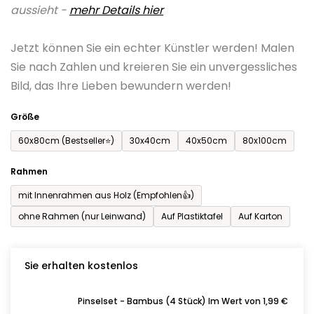
aussieht -
mehr Details hier
ist
0,0
Jetzt können Sie ein echter Künstler werden! Malen
von
Sie nach Zahlen und kreieren Sie ein unvergessliches
5
Bild, das Ihre Lieben bewundern werden!
Sternen.
Größe
60x80cm (Bestseller⭐)
30x40cm
40x50cm
80x100cm
Rahmen
mit Innenrahmen aus Holz (Empfohlen👍)
ohne Rahmen (nur Leinwand)
Auf Plastiktafel
Auf Karton
Sie erhalten kostenlos
Pinselset - Bambus (4 Stück) Im Wert von 1,99 €