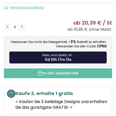
Versand und Zahlung
ab
20,39 €
/ St
ab
16,99 €
ohne MwSt.
Ve
-3%
Verpassen Sie nicht die Gelegenheit,
Rabatt zu erhalten.
Verwenden Sie den Code:
CPN3
Alles, was bleibt, ist...
0d 10h 17m 12s
IN DEN WARENKORB
Kaufe 2, erhalte 1 gratis
⭐ Kaufen Sie 3 beliebige Designs und erhalten
Sie das günstigste GRATIS! ⭐