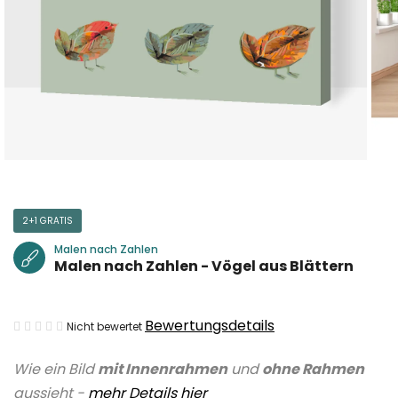
2+1 GRATIS
Malen nach Zahlen
Malen nach Zahlen - Vögel aus Blättern
Die
Bewertungsdetails
Nicht bewertet
durchschnittliche
Wie ein Bild
mit Innenrahmen
und
ohne Rahmen
Produktbewertung
aussieht -
mehr Details hier
ist