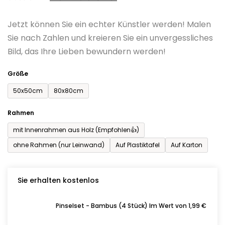
0,0
Jetzt können Sie ein echter Künstler werden! Malen
von
Sie nach Zahlen und kreieren Sie ein unvergessliches
5
Bild, das Ihre Lieben bewundern werden!
Sternen.
Größe
50x50cm
80x80cm
Rahmen
mit Innenrahmen aus Holz (Empfohlen👍)
ohne Rahmen (nur Leinwand)
Auf Plastiktafel
Auf Karton
Sie erhalten kostenlos
Pinselset - Bambus (4 Stück) Im Wert von 1,99 €