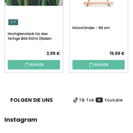
3 + 1
Holzständer - 68 cm
Hochglanzlack für das
fertige Bild 50ml (Malen
nach Zahlen)
3,99 €
19,99 €
WÄHLEN
WÄHLEN
F
U
SS
FOLGEN SIE UNS
Tik Tok
Youtube
Z
E
I
Instagram
L
E