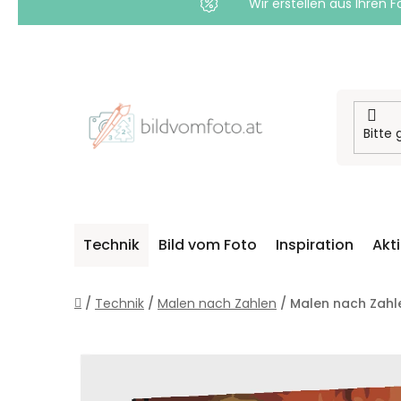
Wir erstellen aus Ihren F
Zum
Inhalt
springen
Technik
Bild vom Foto
Inspiration
Akt
Startseite
/
Technik
/
Malen nach Zahlen
/
Malen nach Zahl