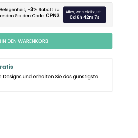
Verkaufspr
-3%
 Gelegenheit,
Rabatt zu
Alles, was bleibt, ist...
wenden Sie den Code:
CPN3
0d 6h 42m 6s
IN DEN WARENKORB
ratis
e Designs und erhalten Sie das günstigste