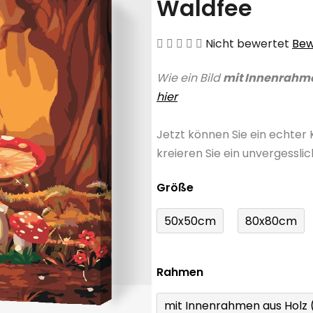
Waldfee
Die
Nicht bewertet
Bew
durchschnittliche
Wie ein Bild
mit Innenrahm
Produktbewertung
hier
ist
0,0
Jetzt können Sie ein echter
von
kreieren Sie ein unvergessli
5
Sternen.
Größe
50x50cm
80x80cm
Rahmen
mit Innenrahmen aus Holz