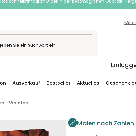
otos schnellstmöglich Bilder in der bestmöglichen Qualität. Herges
Mit 
Einlogg
ion
Ausverkauf
Bestseller
Aktuelles
Geschenkid
en - Waldfee
Malen nach Zahlen