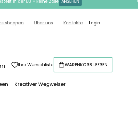
tellt in der EU = keine Zölle
ANSEHEN
uns shoppen
Über uns
Kontakte
Login
en
Ihre Wunschliste
WARENKORB LEEREN
WARENKORB
een
Kreativer Wegweiser