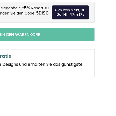
Verkaufspr
-5%
Gelegenheit,
Rabatt zu
Alles, was bleibt, ist...
enden Sie den Code:
5DISC
0d 14h 47m 16s
IN DEN WARENKORB
ratis
e Designs und erhalten Sie das günstigste