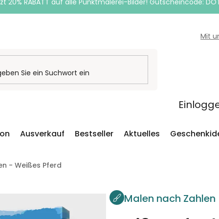
zt 20% RABATT auf alle Punktmalerei-Bilder! Gutscheincode: DO
Mit 
Einlogg
ion
Ausverkauf
Bestseller
Aktuelles
Geschenkid
en - Weißes Pferd
Malen nach Zahlen