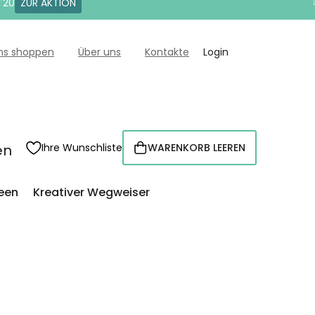
T20
ZUR AKTION
uns shoppen
Über uns
Kontakte
Login
en
Ihre Wunschliste
WARENKORB LEEREN
WARENKORB
een
Kreativer Wegweiser