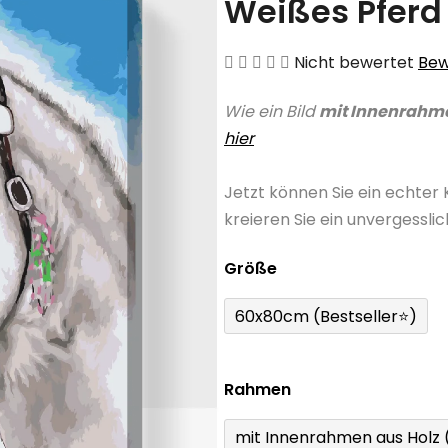
Weißes Pferd
Die
Nicht bewertet
Bew
durchschnittliche
Wie ein Bild
mit Innenrahm
Produktbewertung
hier
ist
0,0
Jetzt können Sie ein echter
von
kreieren Sie ein unvergessli
5
Sternen.
Größe
60x80cm (Bestseller⭐)
Rahmen
mit Innenrahmen aus Holz