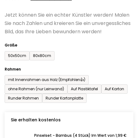
0,0
Jetzt können Sie ein echter Künstler werden! Malen
von
Sie nach Zahlen und kreieren Sie ein unvergessliches
5
Bild, das Ihre Lieben bewundern werden!
Sternen.
Größe
50x50cm
80x80cm
Rahmen
mit Innenrahmen aus Holz (Empfohlen👍)
ohne Rahmen (nur Leinwand)
Auf Plastiktafel
Auf Karton
Runder Rahmen
Runder Kartonplatte
Sie erhalten kostenlos
Pinselset - Bambus (4 Stück) Im Wert von 1,99 €