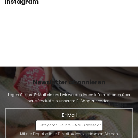
Instagram
L
E
Newsletter abonnieren
Legen Sie Ihre E-Mail ein und wir werden Ihnen Informationen über
neue Produkte in unserem E-Shop zusenden.
E-Mail
Mit der Eingabe Ihrer E-Mail-Adresse stimmen Sie den