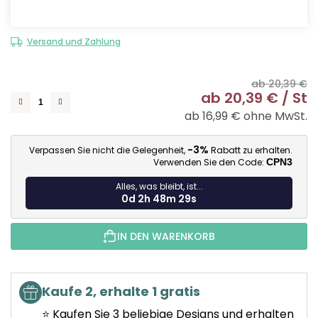
Versand und Zahlung
ab 20,39 €
ab
20,39 €
/ St
ab
16,99 €
ohne MwSt.
Ve
-3%
Verpassen Sie nicht die Gelegenheit,
Rabatt zu erhalten.
Verwenden Sie den Code:
CPN3
Alles, was bleibt, ist...
0d 2h 48m 28s
IN DEN WARENKORB
Kaufe 2, erhalte 1 gratis
⭐ Kaufen Sie 3 beliebige Designs und erhalten