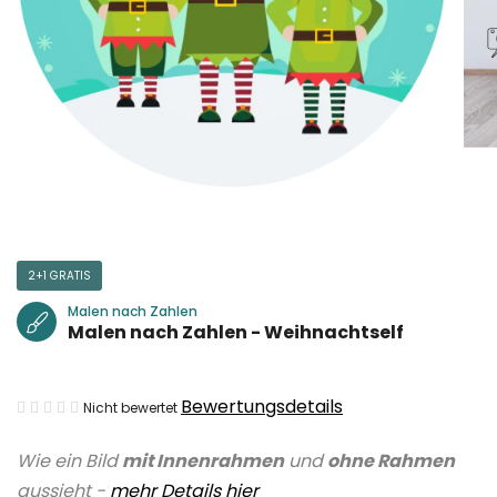
2+1 GRATIS
Malen nach Zahlen
Malen nach Zahlen - Weihnachtself
Die
Bewertungsdetails
Nicht bewertet
durchschnittliche
Wie ein Bild
mit Innenrahmen
und
ohne Rahmen
Produktbewertung
aussieht -
mehr Details hier
ist