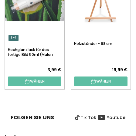
3 + 1
Holzständer - 68 cm
Hochglanzlack für das
fertige Bild 50ml (Malen
nach Zahlen)
3,99 €
19,99 €
WÄHLEN
WÄHLEN
F
U
SS
FOLGEN SIE UNS
Tik Tok
Youtube
Z
E
I