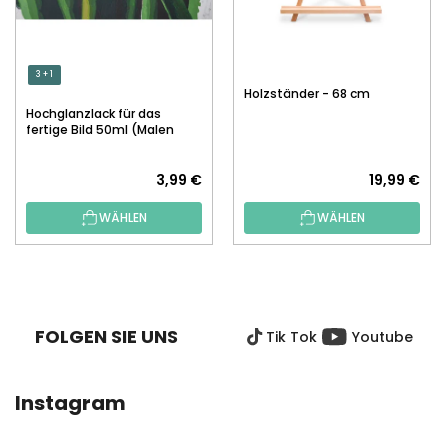
3 + 1
Holzständer - 68 cm
Hochglanzlack für das
fertige Bild 50ml (Malen
nach Zahlen)
3,99 €
19,99 €
WÄHLEN
WÄHLEN
F
U
SS
FOLGEN SIE UNS
Tik Tok
Youtube
Z
E
I
Instagram
L
E