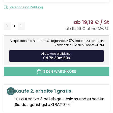
Versand und Zahlung
ab
19,19 €
/ St
ab
15,99 €
ohne MwSt.
Ve
-3%
Verpassen Sie nicht die Gelegenheit,
Rabatt zu erhalten.
Verwenden Sie den Code:
CPN3
Alles, was bleibt, ist...
0d 7h 30m 49s
IN DEN WARENKORB
Kaufe 2, erhalte 1 gratis
⭐ Kaufen Sie 3 beliebige Designs und erhalten
Sie das günstigste GRATIS! ⭐