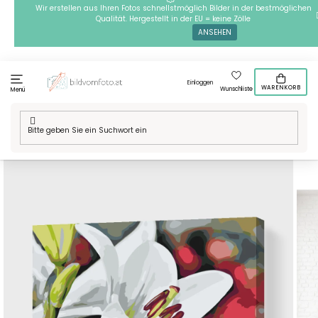
Zum
Wir erstellen aus Ihren Fotos schnellstmöglich Bilder in der bestmöglichen
Qualität. Hergestellt in der EU = keine Zölle
Inhalt
ANSEHEN
springen
Einloggen
WARENKORB
Wunschliste
Menü
Startseite
/
Technik
/
Malen nach Zahlen
/
Malen nach Zahlen -
Weiße Lilie