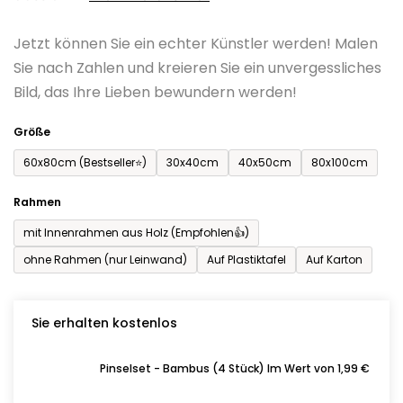
0,0
Jetzt können Sie ein echter Künstler werden! Malen
von
Sie nach Zahlen und kreieren Sie ein unvergessliches
5
Bild, das Ihre Lieben bewundern werden!
Sternen.
Größe
60x80cm (Bestseller⭐)
30x40cm
40x50cm
80x100cm
Rahmen
mit Innenrahmen aus Holz (Empfohlen👍)
ohne Rahmen (nur Leinwand)
Auf Plastiktafel
Auf Karton
Sie erhalten kostenlos
Pinselset - Bambus (4 Stück) Im Wert von 1,99 €