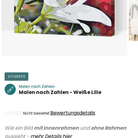
2+1 GRATIS
Malen nach Zahlen
Malen nach Zahlen - Weiße Lilie
Die
Bewertungsdetails
Nicht bewertet
durchschnittliche
Wie ein Bild
mit Innenrahmen
und
ohne Rahmen
Produktbewertung
aussieht -
mehr Details hier
ist