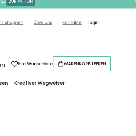
T20
ZUR AKTION
uns shoppen
Über uns
Kontakte
Login
en
Ihre Wunschliste
WARENKORB LEEREN
WARENKORB
een
Kreativer Wegweiser