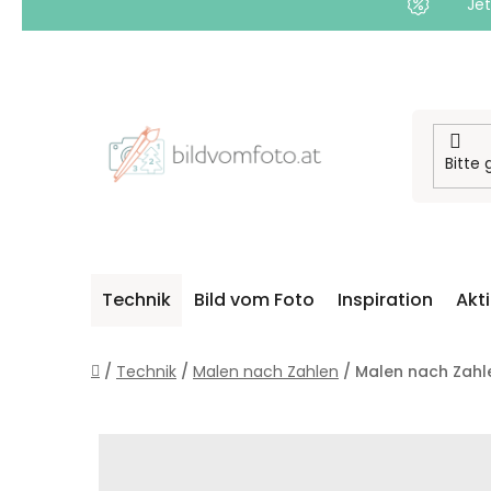
Jet
Zum
Inhalt
springen
Technik
Bild vom Foto
Inspiration
Akt
Startseite
/
Technik
/
Malen nach Zahlen
/
Malen nach Zahl