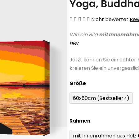
Yoga, Buddh
Die
Nicht bewertet
Bew
durchschnittliche
Wie ein Bild
mit Innenrahm
Produktbewertung
hier
ist
0,0
Jetzt können Sie ein echter
von
kreieren Sie ein unvergessli
5
Sternen.
Größe
60x80cm (Bestseller⭐)
Rahmen
mit Innenrahmen aus Holz