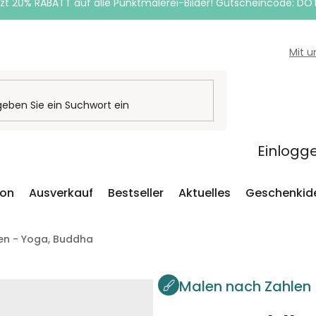
zt 20% RABATT auf alle Punktmalerei-Bilder! Gutscheincode: DO
Mit 
Einlogg
ion
Ausverkauf
Bestseller
Aktuelles
Geschenkid
en - Yoga, Buddha
Malen nach Zahlen