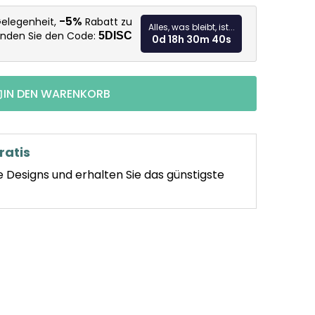
Verkaufspr
-5%
Gelegenheit,
Rabatt zu
Alles, was bleibt, ist...
enden Sie den Code:
5DISC
0d 18h 30m 39s
IN DEN WARENKORB
ratis
e Designs und erhalten Sie das günstigste