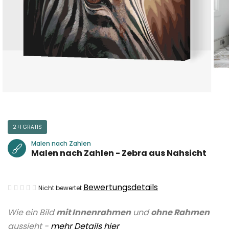
2+1 GRATIS
Malen nach Zahlen
Malen nach Zahlen - Zebra aus Nahsicht
Die
Bewertungsdetails
Nicht bewertet
durchschnittliche
Wie ein Bild
mit Innenrahmen
und
ohne Rahmen
Produktbewertung
aussieht -
mehr Details hier
ist