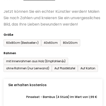
0,0
Jetzt können Sie ein echter Künstler werden! Malen
von
Sie nach Zahlen und kreieren Sie ein unvergessliches
5
Bild, das Ihre Lieben bewundern werden!
Sternen.
Größe
60x80cm (Bestseller⭐)
40x60cm
80x120cm
Rahmen
mit Innenrahmen aus Holz (Empfohlen👍)
ohne Rahmen (nur Leinwand)
Auf Plastiktafel
Auf Karton
Sie erhalten kostenlos
Pinselset - Bambus (4 Stück) Im Wert von 1,99 €