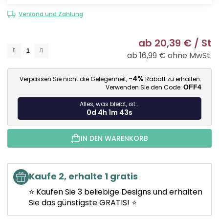
Versand und Zahlung
ab
20,39 €
/ St
ab
16,99 €
ohne MwSt.
Ve
-4%
Verpassen Sie nicht die Gelegenheit,
Rabatt zu erhalten.
Verwenden Sie den Code:
OFF4
Alles, was bleibt, ist...
0d 4h 1m 42s
IN DEN WARENKORB
Kaufe 2, erhalte 1 gratis
⭐ Kaufen Sie 3 beliebige Designs und erhalten
Sie das günstigste GRATIS! ⭐