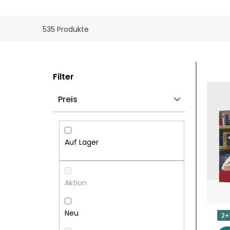
535 Produkte
S
L
Filter
E
I
Preis
I
S
T
T
Auf Lager
E
E
N
D
Aktion
L
E
Neu
2+