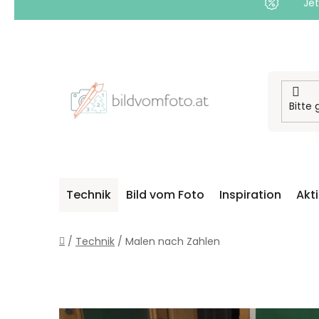
Jet
Zum
Inhalt
springen
Technik
Bild vom Foto
Inspiration
Akt
Startseite
/
Technik
/
Malen nach Zahlen