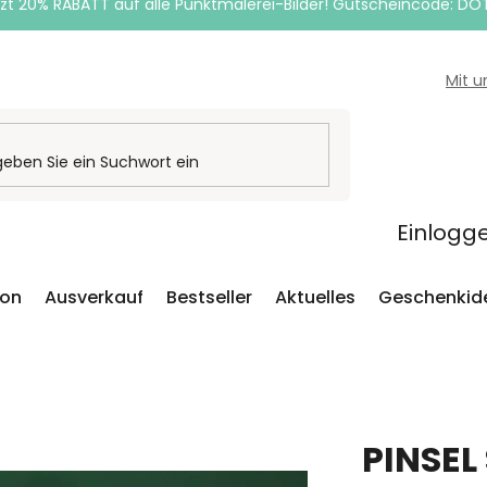
zt 20% RABATT auf alle Punktmalerei-Bilder! Gutscheincode: DO
Mit 
Einlogg
ion
Ausverkauf
Bestseller
Aktuelles
Geschenkid
PINSE