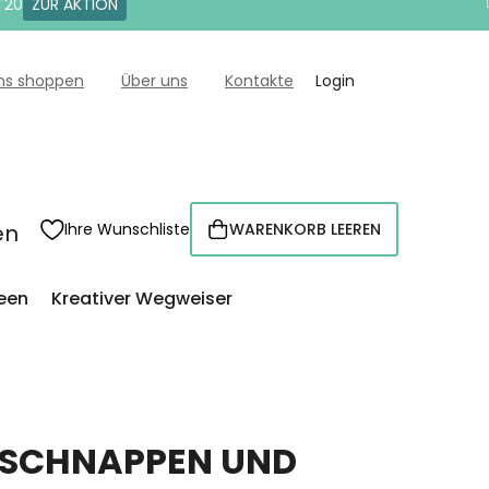
T20
ZUR AKTION
uns shoppen
Über uns
Kontakte
Login
en
Ihre Wunschliste
WARENKORB LEEREN
WARENKORB
een
Kreativer Wegweiser
L SCHNAPPEN UND