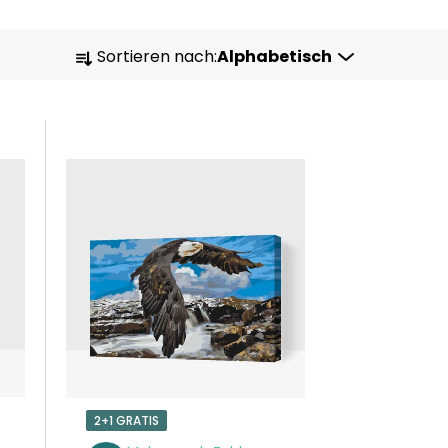
P
Sortieren nach:
Alphabetisch
R
O
D
U
K
T
S
O
2+1 GRATIS
R