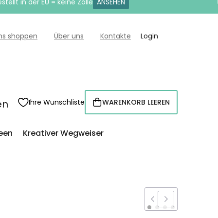
tellt in der EU = keine Zölle
ANSEHEN
uns shoppen
Über uns
Kontakte
Login
en
Ihre Wunschliste
WARENKORB LEEREN
WARENKORB
een
Kreativer Wegweiser