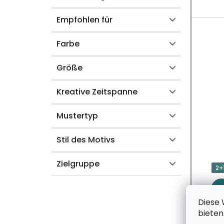
U
K
Empfohlen für
T
Farbe
E
Größe
Kreative Zeitspanne
Mustertyp
Stil des Motivs
Zielgruppe
2+
Diese 
bieten