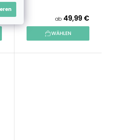
eren
€
49,99 €
ab
WÄHLEN