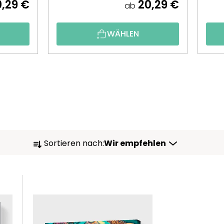
,29 €
20,29 €
ab
WÄHLEN
P
Sortieren nach:
Wir empfehlen
R
O
D