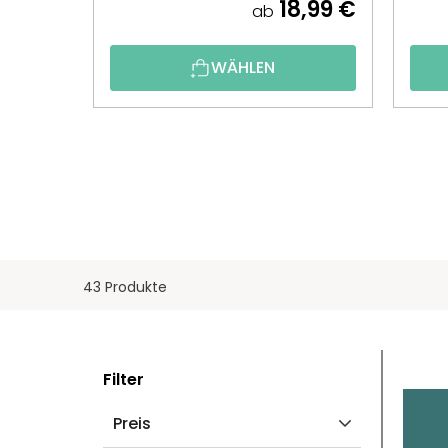
18,99 €
ab
WÄHLEN
43 Produkte
S
L
Filter
E
I
Preis