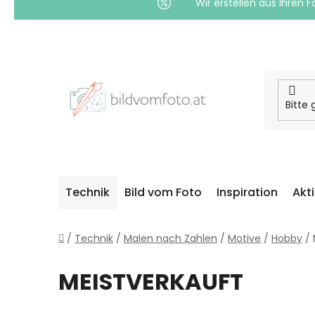
Wir erstellen aus Ihren F
Zum
Inhalt
springen
Technik
Bild vom Foto
Inspiration
Akt
Startseite
/
Technik
/
Malen nach Zahlen
/
Motive
/
Hobby
/
MEISTVERKAUFT