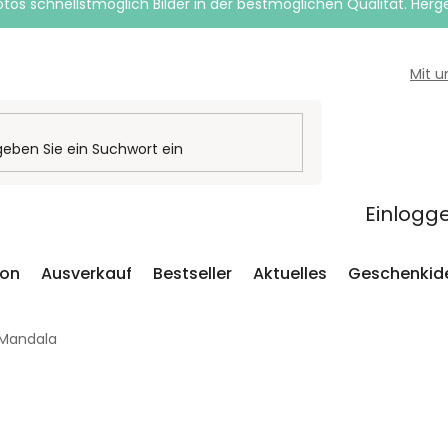
otos schnellstmöglich Bilder in der bestmöglichen Qualität. Herges
Mit 
Einlogg
ion
Ausverkauf
Bestseller
Aktuelles
Geschenkid
Mandala