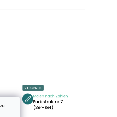
U
N
G
2+1 GRATIS
Malen nach Zahlen
Farbstruktur 7
 zu
(3er-Set)