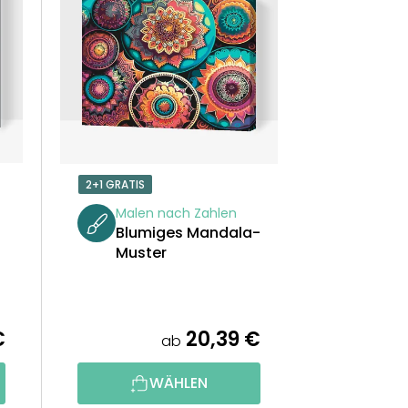
U
K
T
S
O
2+1 GRATIS
R
Malen nach Zahlen
Blumiges Mandala-
T
Muster
I
E
€
20,39 €
ab
R
WÄHLEN