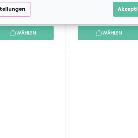
stellungen
Akzepti
20,39 €
49,99 
ab
ab
WÄHLEN
WÄHLEN