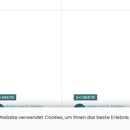
1 GRATIS
2+1 GRATIS
Malen nach Zahlen
Malen nach Zahlen
Delphin-Mandala
Farbiges Mandala
Website verwendet Cookies, um Ihnen das beste Erlebnis
(3er-Set)
.