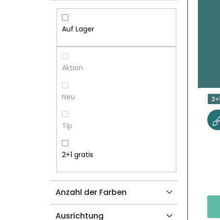
I
S
T
T
Auf Lager
E
E
N
D
Aktion
L
E
Neu
2+
E
R
Tip
I
P
S
R
2+1 gratis
T
O
Anzahl der Farben
E
D
Ausrichtung