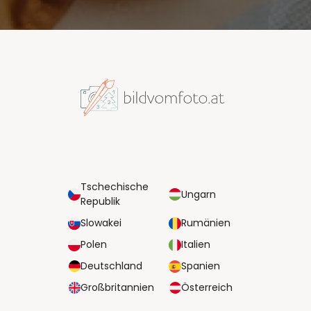
Tschechische
Ungarn
Republik
Slowakei
Rumänien
Polen
Italien
Deutschland
Spanien
Großbritannien
Österreich