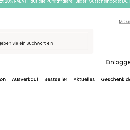
zt 20% RABATT auf alle Punktmalerei-Bilder! Gutscheincode: DO
Mit 
Einlogg
ion
Ausverkauf
Bestseller
Aktuelles
Geschenkid