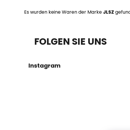
Es wurden keine Waren der Marke
JLSZ
gefunde
F
FOLGEN SIE UNS
U
SS
Instagram
Z
E
I
L
E