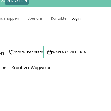
T20
ZUR AKTION
uns shoppen
Über uns
Kontakte
Login
en
Ihre Wunschliste
WARENKORB LEEREN
WARENKORB
een
Kreativer Wegweiser