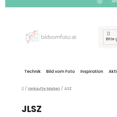
Jet
Zum
Inhalt
springen
Technik
Bild vom Foto
Inspiration
Akt
Startseite
/
Verkaufte Marken
/
JLSZ
JLSZ