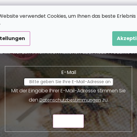
Website verwendet Cookies, um Ihnen das beste Erlebnis
.
Newsletter abonnieren
stellungen
Akzepti
und wir werden Ihnen Informationen über neue Produkte 
E-Mail
Mit der Eingabe Ihrer E-Mail-Adresse stimmen Sie
den
zu.
Datenschutzbestimmungen
SENDEN