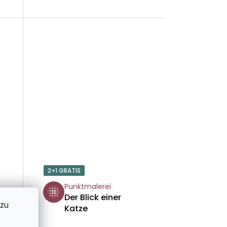
U
N
G
2+1 GRATIS
Punktmalerei
Der Blick einer
 zu
Katze