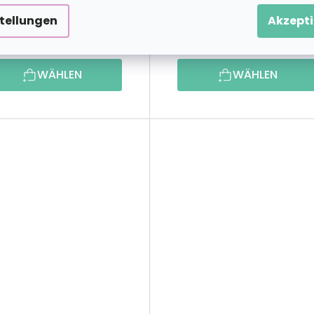
stellungen
Akzepti
9,39 €
11,39 
ab
ab
WÄHLEN
WÄHLEN