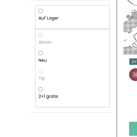
I
S
T
T
Auf Lager
E
E
N
D
Aktion
L
E
Neu
2+
E
R
Tip
I
P
S
R
2+1 gratis
T
O
E
D