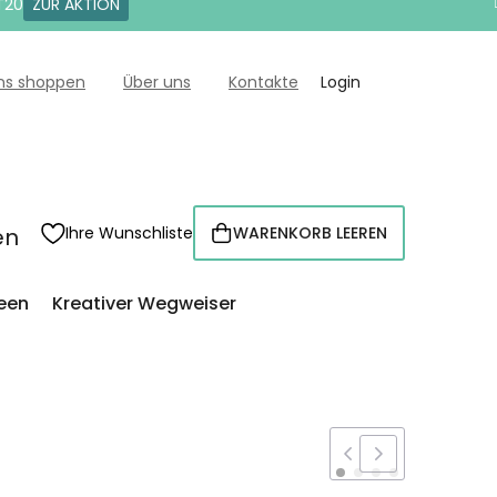
T20
ZUR AKTION
uns shoppen
Über uns
Kontakte
Login
en
Ihre Wunschliste
WARENKORB LEEREN
WARENKORB
een
Kreativer Wegweiser