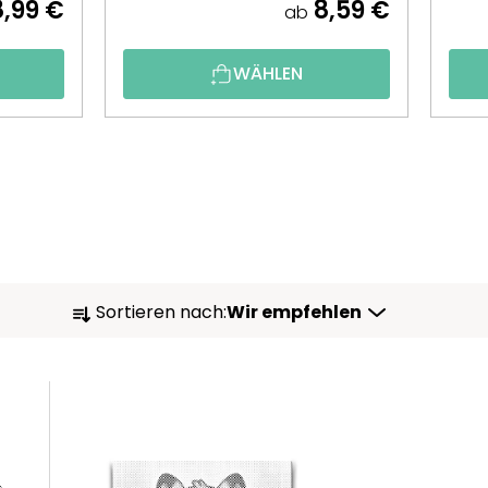
,99 €
8,59 €
ab
WÄHLEN
P
Sortieren nach:
Wir empfehlen
R
O
D