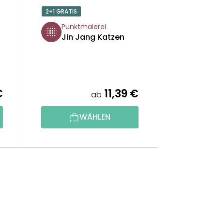
2+1 GRATIS
Punktmalerei
Jin Jang Katzen
€
11,39 €
ab
WÄHLEN