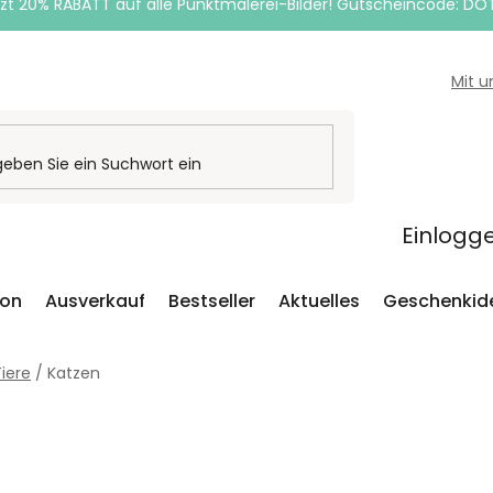
zt 20% RABATT auf alle Punktmalerei-Bilder! Gutscheincode: DO
Mit 
Einlogg
ion
Ausverkauf
Bestseller
Aktuelles
Geschenkid
iere
/
Katzen