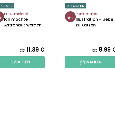
1 GRATIS
2+1 GRATIS
Punktmalerei
Punktmalerei
Ich möchte
Illustration - Liebe
Astronaut werden
zu Katzen
11,39 €
8,99 
ab
ab
WÄHLEN
WÄHLEN