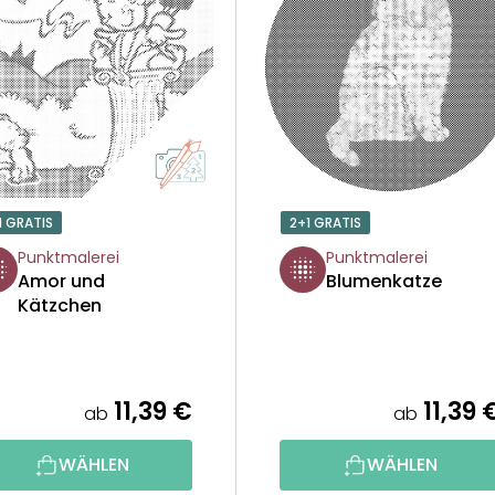
1 GRATIS
2+1 GRATIS
Punktmalerei
Punktmalerei
Amor und
Blumenkatze
Kätzchen
11,39 €
11,39 
ab
ab
WÄHLEN
WÄHLEN