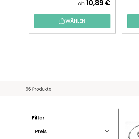
10,89 €
ab
WÄHLEN
56 Produkte
S
L
Filter
E
I
Preis