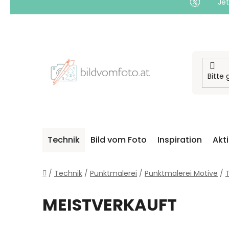
Jet
Zum
Inhalt
springen
Technik
Bild vom Foto
Inspiration
Akt
Startseite
/
Technik
/
Punktmalerei
/
Punktmalerei Motive
/
T
MEISTVERKAUFT