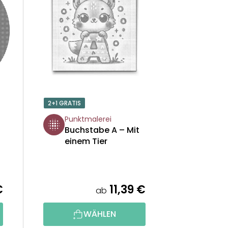
U
K
T
S
O
2+1 GRATIS
R
Punktmalerei
Buchstabe A – Mit
T
einem Tier
I
E
€
11,39 €
ab
R
WÄHLEN