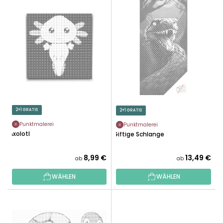
L
U
I
K
S
T
T
S
E
O
D
R
E
T
R
I
P
E
R
2+1 GRATIS
2+1 GRATIS
R
O
U
Punktmalerei
Punktmalerei
D
Axolotl
Giftige Schlange
N
U
G
K
8,99 €
13,49 €
ab
ab
T
WÄHLEN
WÄHLEN
E