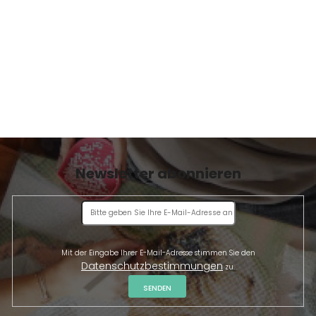
m
E
e
n
t
e
d
e
r
L
i
s
t
Newsletter abonnieren
e
Mit der Eingabe Ihrer E-Mail-Adresse stimmen Sie den
Datenschutzbestimmungen
zu.
SENDEN