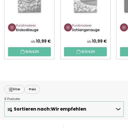
Punktmalerei
Punktmalerei
Krokodilauge
Schlangenauge
10,99 €
10,99 €
ab
ab
WÄHLEN
WÄHLEN
Filter
Preis
8 Produkte
P
Sortieren nach:
Wir empfehlen
R
O
D