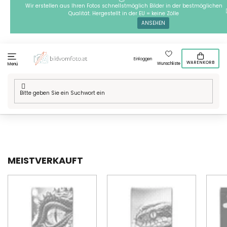
Zum
Wir erstellen aus Ihren Fotos schnellstmöglich Bilder in der bestmöglichen
Qualität. Hergestellt in der EU = keine Zölle
Inhalt
ANSEHEN
springen
Einloggen
WARENKORB
Wunschliste
Menü
Startseite
/
Technik
/
Punktmalerei
/
Punktmalerei Motive
/
Tiere
/
Kriechtiere
MEISTVERKAUFT