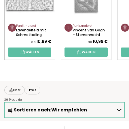
Punktmalerei
Punktmalerei
Lavendelfeld mit
Vincent Van Gogh
Schmetterling
– Sternennacht
und die Eule
10,89 €
10,99 €
ab
ab
WÄHLEN
WÄHLEN
Filter
Preis
39 Produkte
P
Sortieren nach:
Wir empfehlen
R
O
D