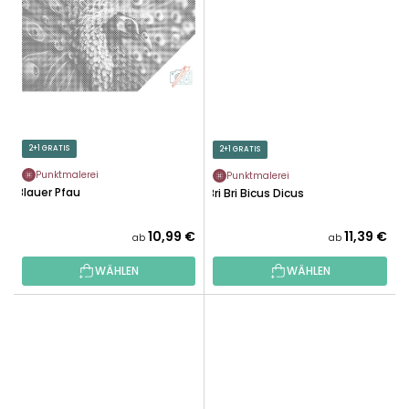
2+1 GRATIS
2+1 GRATIS
Punktmalerei
Punktmalerei
Blauer Pfau
Bri Bri Bicus Dicus
10,99 €
11,39 €
ab
ab
WÄHLEN
WÄHLEN