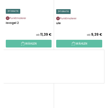
2+1 GRATIS
2+1 GRATIS
Punktmalerei
Punktmalerei
Eisvogel 2
Eule
11,39 €
9,39 €
ab
ab
WÄHLEN
WÄHLEN