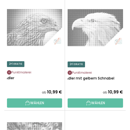
L
U
I
K
S
T
T
S
E
O
D
R
E
T
R
I
P
E
R
2+1 GRATIS
2+1 GRATIS
R
O
U
Punktmalerei
Punktmalerei
D
Adler
Adler mit gelbem Schnabel
N
U
G
K
10,99 €
10,99 €
ab
ab
T
WÄHLEN
WÄHLEN
E