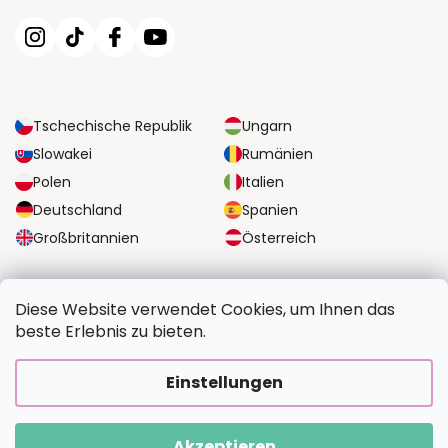
Tschechische Republik
Ungarn
Slowakei
Rumänien
Polen
Italien
Deutschland
Spanien
Großbritannien
Österreich
ZUVERLÄSSIGE TRANSPORTMÖGLICHKEITEN
Diese Website verwendet Cookies, um Ihnen das
beste Erlebnis zu bieten.
SICHERE ZAHLUNGSOPTIONEN
Einstellungen
Akzeptieren
Copyright 2026
BildvomFoto.at
. Alle Rechte vorbehalten.