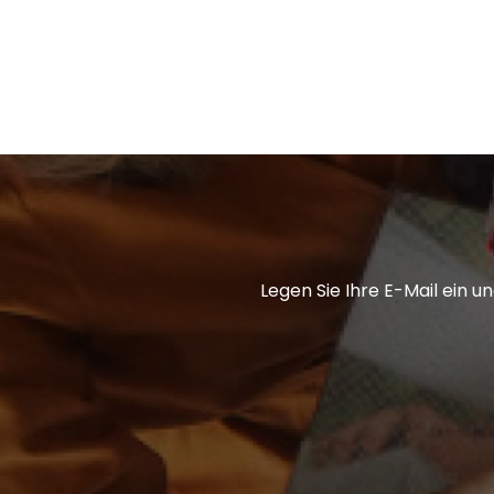
L
E
Legen Sie Ihre E-Mail ein 