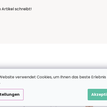
 Artikel schreibt!
CH GEFALLEN
Website verwendet Cookies, um Ihnen das beste Erlebnis
.
stellungen
Akzepti