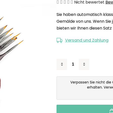
Die
Nicht bewertet
Bew
durchschnittliche
Sie haben automatisch klassi
Produktbewertung
Gemälde von uns. Wenn Sie j
ist
bieten wir Ihnen diesen Satz
0,0
von
Versand und Zahlung
5
Sternen.
Verpassen Sie nicht die
erhalten. Ver