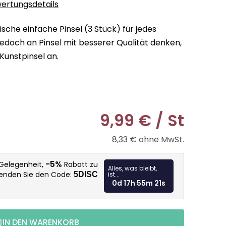
ertungsdetails
sche einfache Pinsel (3 Stück) für jedes
edoch an Pinsel mit besserer Qualität denken,
 Kunstpinsel an.
9,99 €
/ St
8,33 € ohne MwSt.
Verkaufspr
-5%
 Gelegenheit,
Rabatt zu
Alles, was bleibt,
wenden Sie den Code:
5DISC
ist...
0d 17h 55m 19s
IN DEN WARENKORB