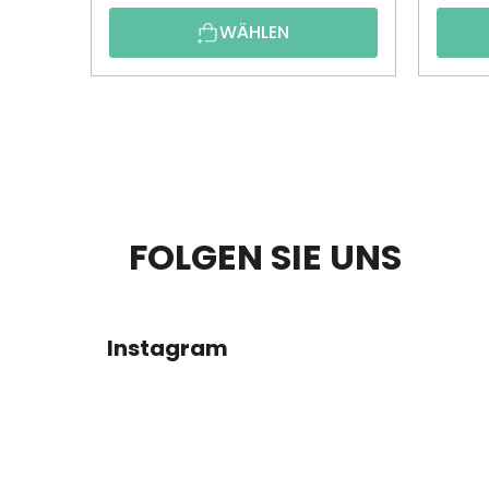
WÄHLEN
F
FOLGEN SIE UNS
U
SS
Instagram
Z
E
I