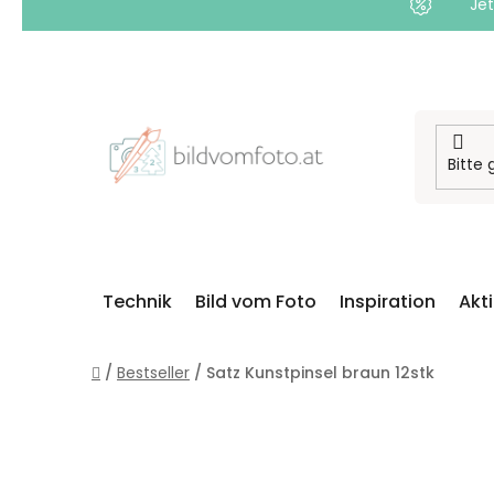
Jet
Zum
Inhalt
springen
Technik
Bild vom Foto
Inspiration
Akt
Startseite
/
Bestseller
/
Satz Kunstpinsel braun 12stk