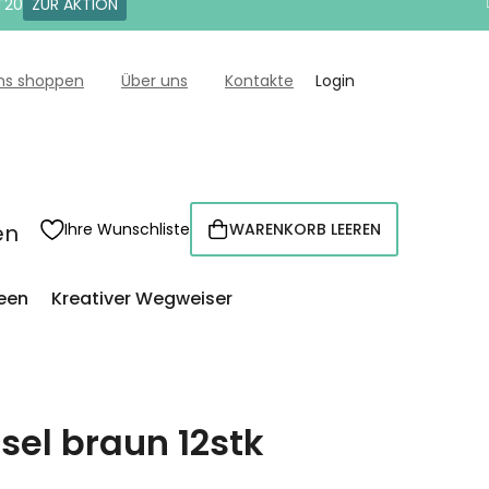
T20
ZUR AKTION
uns shoppen
Über uns
Kontakte
Login
en
Ihre Wunschliste
WARENKORB LEEREN
WARENKORB
een
Kreativer Wegweiser
sel braun 12stk