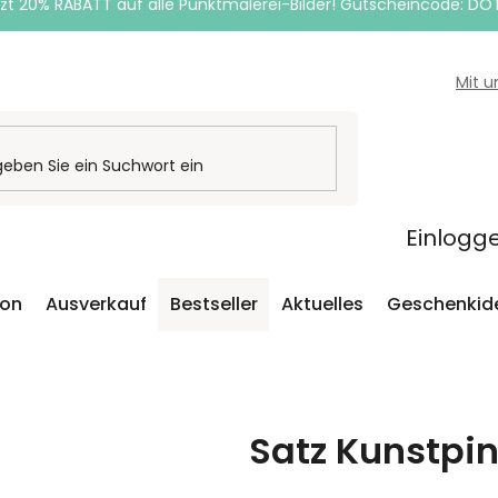
zt 20% RABATT auf alle Punktmalerei-Bilder! Gutscheincode: DO
Mit 
Einlogg
ion
Ausverkauf
Bestseller
Aktuelles
Geschenkid
Satz Kunstpin