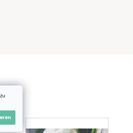
 zu
eren