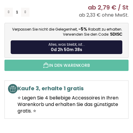
ab
2,79 €
/ St
ab
2,33 €
ohne MwSt.
Ve
-5%
Verpassen Sie nicht die Gelegenheit,
Rabatt zu erhalten.
Verwenden Sie den Code:
5DISC
Alles, was bleibt, ist...
0d 2h 50m 37s
IN DEN WARENKORB
Kaufe 3, erhalte 1 gratis
⭐ Legen Sie 4 beliebige Accessoires in Ihren
Warenkorb und erhalten Sie das günstigste
gratis. ⭐