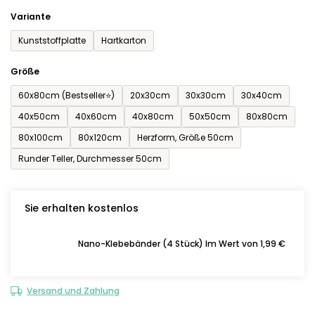
Sternen.
Variante
Kunststoffplatte
Hartkarton
Größe
60x80cm (Bestseller⭐)
20x30cm
30x30cm
30x40cm
40x50cm
40x60cm
40x80cm
50x50cm
80x80cm
80x100cm
80x120cm
Herzform, Größe 50cm
Runder Teller, Durchmesser 50cm
Sie erhalten kostenlos
Nano-Klebebänder (4 Stück) Im Wert von 1,99 €
Versand und Zahlung