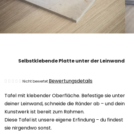
Selbstklebende Platte unter der Leinwand
Die
Bewertungsdetails
Nicht bewertet
durchschnittliche
Tafel mit klebender Oberfläche. Befestige sie unter
Produktbewertung
deiner Leinwand, schneide die Ränder ab – und dein
ist
Kunstwerk ist bereit zum Rahmen.
0,0
Diese Tafel ist unsere eigene Erfindung – du findest
von
sie nirgendwo sonst.
5