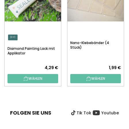
3 + 1
Nano-Klebebänder (4
Stück)
Diamond Painting Lack mit
Applikator
4,29 €
1,99 €
WÄHLEN
WÄHLEN
F
U
SS
FOLGEN SIE UNS
Tik Tok
Youtube
Z
E
I