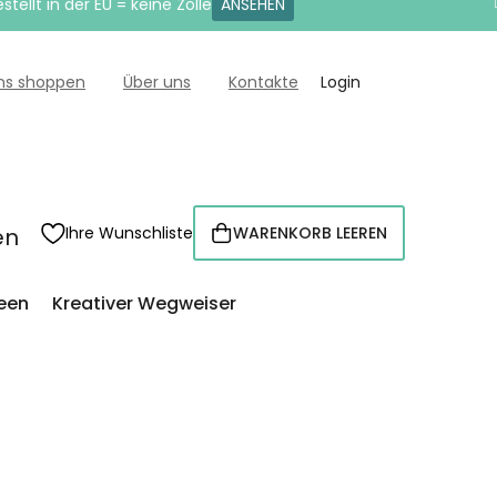
tellt in der EU = keine Zölle
ANSEHEN
uns shoppen
Über uns
Kontakte
Login
en
Ihre Wunschliste
WARENKORB LEEREN
WARENKORB
een
Kreativer Wegweiser