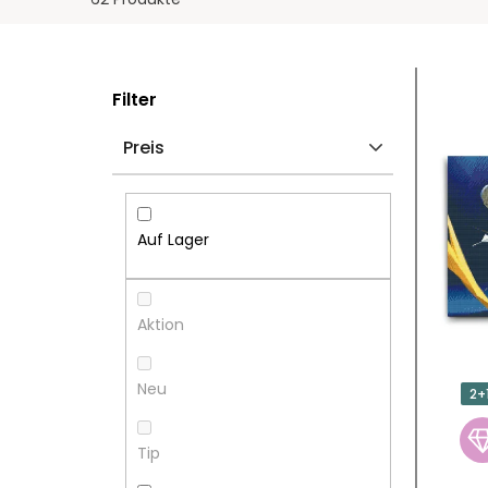
S
L
Filter
E
I
Preis
I
S
T
T
Auf Lager
E
E
N
D
Aktion
L
E
Neu
2+
E
R
Tip
I
P