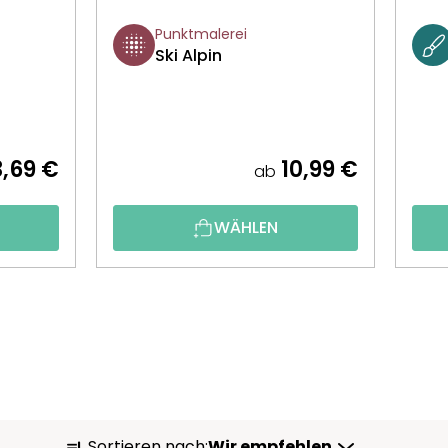
Punktmalerei
Ski Alpin
,69 €
10,99 €
ab
WÄHLEN
P
Sortieren nach:
Wir empfehlen