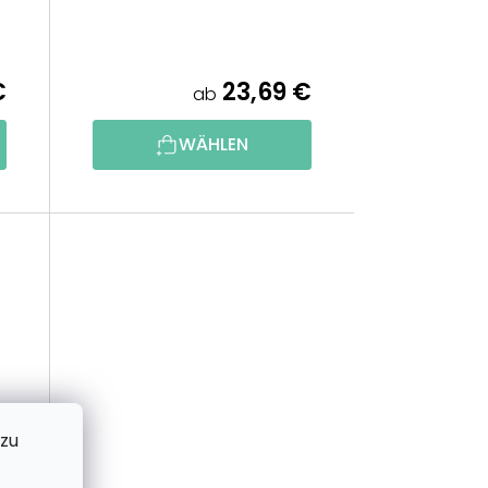
I
E
€
23,69 €
ab
R
WÄHLEN
U
N
G
 zu