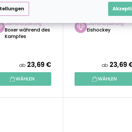
stellungen
Akzepti
1 GRATIS
2+1 GRATIS
Diamond painting
Diamond painting
Boxer während des
Eishockey
Kampfes
23,69 €
23,69 
ab
ab
WÄHLEN
WÄHLEN