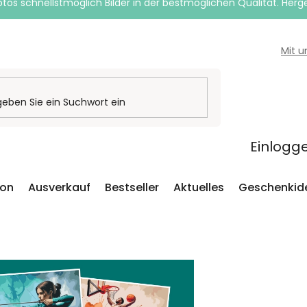
otos schnellstmöglich Bilder in der bestmöglichen Qualität. Herges
Mit 
Einlogg
ion
Ausverkauf
Bestseller
Aktuelles
Geschenkid