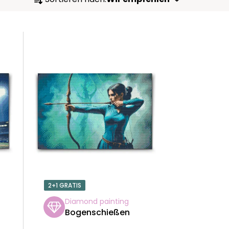
R
O
D
U
K
T
S
O
2+1 GRATIS
R
Diamond painting
Bogenschießen
T