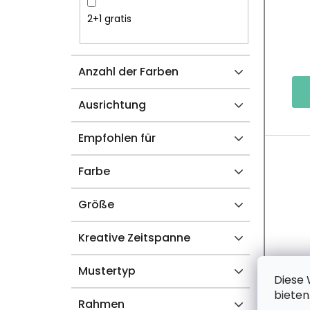
S
R
2+1 gratis
T
O
Anzahl der Farben
E
D
U
Ausrichtung
K
Empfohlen für
T
Farbe
E
Größe
Kreative Zeitspanne
Mustertyp
Diese 
bieten
Rahmen