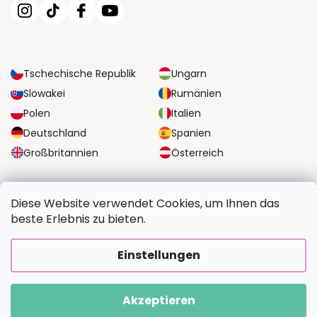
Tschechische Republik
Ungarn
Slowakei
Rumänien
Polen
Italien
Deutschland
Spanien
Großbritannien
Österreich
ZUVERLÄSSIGE TRANSPORTMÖGLICHKEITEN
Diese Website verwendet Cookies, um Ihnen das
beste Erlebnis zu bieten.
SICHERE ZAHLUNGSOPTIONEN
Einstellungen
Akzeptieren
Copyright 2026
BildvomFoto.at
. Alle Rechte vorbehalten.