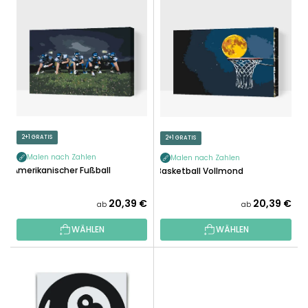
I
K
S
T
T
S
E
O
D
R
E
T
R
I
P
E
R
2+1 GRATIS
2+1 GRATIS
R
O
U
Malen nach Zahlen
Malen nach Zahlen
D
Amerikanischer Fußball
Basketball Vollmond
N
U
G
K
20,39 €
20,39 €
ab
ab
T
WÄHLEN
WÄHLEN
E