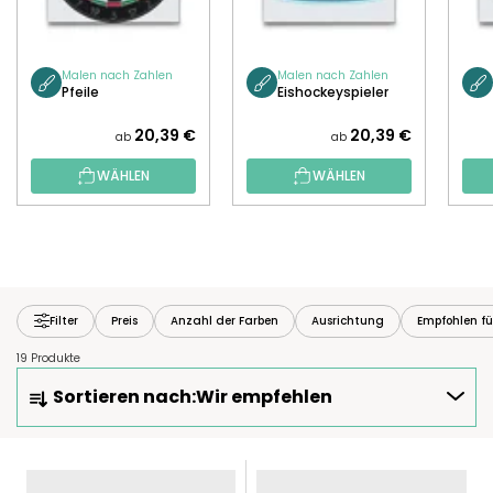
Malen nach Zahlen
Malen nach Zahlen
Pfeile
Eishockeyspieler
20,39 €
20,39 €
ab
ab
WÄHLEN
WÄHLEN
Filter
Preis
Anzahl der Farben
Ausrichtung
Empfohlen fü
19 Produkte
P
Sortieren nach:
Wir empfehlen
R
O
D
L
U