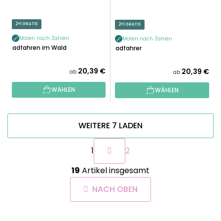
2+1 GRATIS
2+1 GRATIS
Malen nach Zahlen
Malen nach Zahlen
Radfahren im Wald
Radfahrer
20,39 €
20,39 €
ab
ab
WÄHLEN
WÄHLEN
WEITERE 7 LADEN
P
1
2
a
g
S
i
19
Artikel insgesamt
t
n
e
i
NACH OBEN
u
e
e
r
r
u