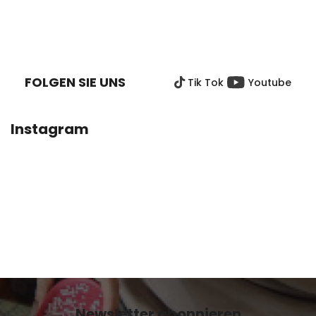
F
U
SS
FOLGEN SIE UNS
Tik Tok
Youtube
Z
E
I
Instagram
L
E
Newsletter abonnieren