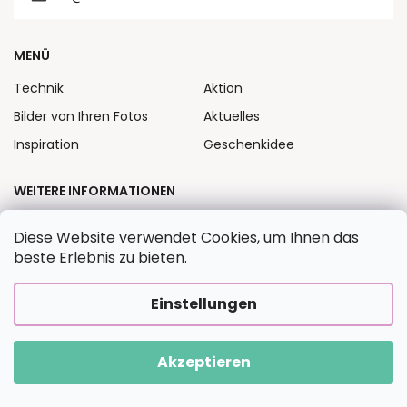
MENÜ
Technik
Aktion
Bilder von Ihren Fotos
Aktuelles
Inspiration
Geschenkidee
WEITERE INFORMATIONEN
Allgemeine
Kontakte
Diese Website verwendet Cookies, um Ihnen das
Geschäftsbedingungen
Impressum
beste Erlebnis zu bieten.
Versand und
Treue- und
Zahlungsinformationen
Bonusprogramm
Einstellungen
HÄUFIG GESTELLTE FRAGEN
Akzeptieren
Kreativer Wegweiser
Blog