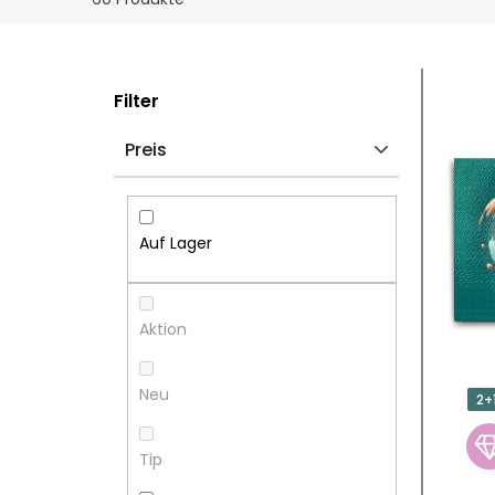
S
L
Filter
E
I
Preis
I
S
T
T
Auf Lager
E
E
N
D
Aktion
L
E
Neu
2+
E
R
Tip
I
P