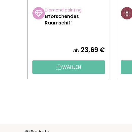
Diamond painting
Erforschendes
Raumschiff
23,69 €
ab
WÄHLEN
60 Produkte