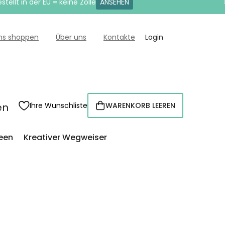
tellt in der EU = keine Zölle
ANSEHEN
uns shoppen
Über uns
Kontakte
Login
en
Ihre Wunschliste
WARENKORB LEEREN
WARENKORB
een
Kreativer Wegweiser