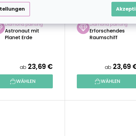
stellungen
Akzepti
1 GRATIS
2+1 GRATIS
Diamond painting
Diamond painting
Astronaut mit
Erforschendes
Planet Erde
Raumschiff
23,69 €
23,69 
ab
ab
WÄHLEN
WÄHLEN