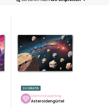
R
O
D
U
K
T
S
O
2+1 GRATIS
R
Diamond painting
Asteroidengürtel
T