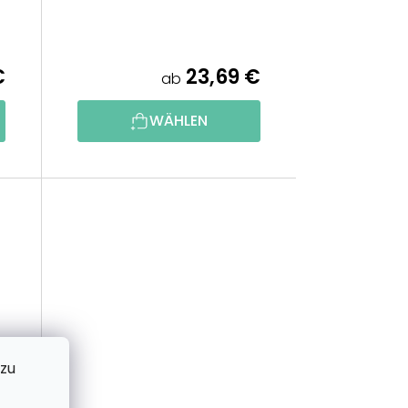
I
E
€
23,69 €
ab
R
WÄHLEN
U
N
G
 zu