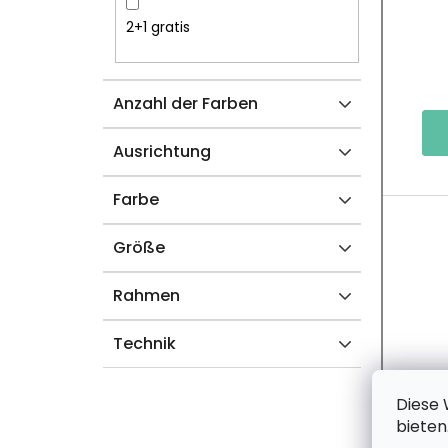
S
R
2+1 gratis
T
O
Anzahl der Farben
E
D
U
Ausrichtung
K
Farbe
T
Größe
E
Rahmen
Technik
Diese 
bieten