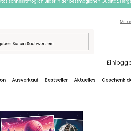
otos schnellstmöglich Bilder in der bestmöglichen Qualität. Herges
Mit 
Einlogg
ion
Ausverkauf
Bestseller
Aktuelles
Geschenkid