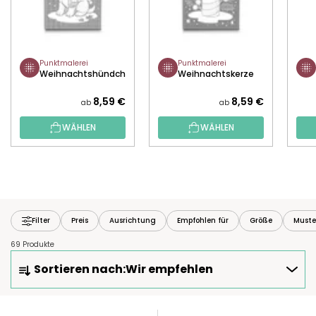
Punktmalerei
Punktmalerei
Weihnachtshündchen
Weihnachtskerze
8,59 €
8,59 €
ab
ab
WÄHLEN
WÄHLEN
Filter
Preis
Ausrichtung
Empfohlen für
Größe
Muste
69 Produkte
P
Sortieren nach:
Wir empfehlen
R
O
D