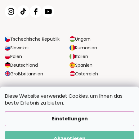
Tschechische Republik
Ungarn
Slowakei
Rumänien
Polen
Italien
Deutschland
Spanien
Großbritannien
Österreich
ZUVERLÄSSIGE TRANSPORTMÖGLICHKEITEN
Diese Website verwendet Cookies, um Ihnen das
beste Erlebnis zu bieten.
SICHERE ZAHLUNGSOPTIONEN
Einstellungen
Akzeptieren
Copyright 2026
BildvomFoto.at
. Alle Rechte vorbehalten.