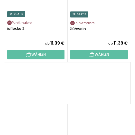
2+1 GRATIS
2+1 GRATIS
Punktmalerei
Punktmalerei
Eisflocke 2
Glühwein
11,39 €
11,39 €
ab
ab
WÄHLEN
WÄHLEN