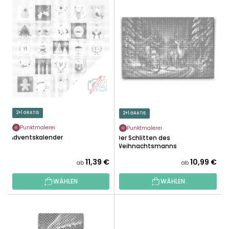
L
U
I
K
S
T
T
S
E
O
D
R
E
T
R
I
P
E
R
2+1 GRATIS
2+1 GRATIS
R
O
U
Punktmalerei
Punktmalerei
D
Adventskalender
Der Schlitten des
N
U
Weihnachtsmanns
G
K
11,39 €
10,99 €
ab
ab
T
WÄHLEN
WÄHLEN
E