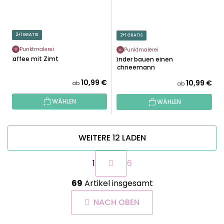
2+1 GRATIS
2+1 GRATIS
Punktmalerei
Punktmalerei
Kaffee mit Zimt
Kinder bauen einen
Schneemann
10,99 €
10,99 €
ab
ab
WÄHLEN
WÄHLEN
WEITERE 12 LADEN
P
1
6
a
g
S
i
69
Artikel insgesamt
t
n
e
i
NACH OBEN
u
e
e
r