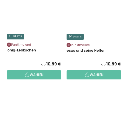
2+1 GRATIS
2+1 GRATIS
Punktmalerei
Punktmalerei
Honig-Lebkuchen
Jesus und seine Helfer
10,99 €
10,99 €
ab
ab
WÄHLEN
WÄHLEN