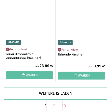
2+1 GRATIS
2+1 GRATIS
Punktmalerei
Punktmalerei
Blauer Himmel mit
Blühende Kirsche
Sonnenblume (3er-Set)
23,99 €
10,99 €
ab
ab
WÄHLEN
WÄHLEN
WEITERE 12 LADEN
P
1
19
a