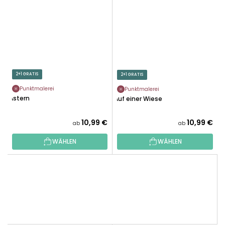
2+1 GRATIS
2+1 GRATIS
Punktmalerei
Punktmalerei
Astern
Auf einer Wiese
10,99 €
10,99 €
ab
ab
WÄHLEN
WÄHLEN