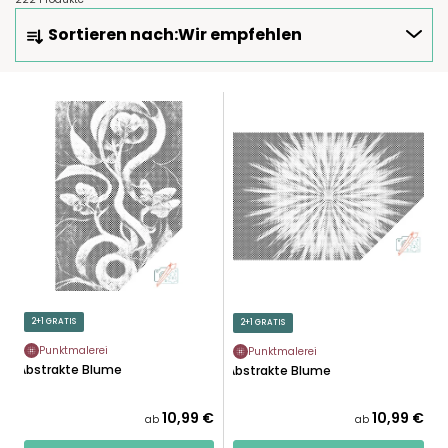
P
Sortieren nach:
Wir empfehlen
R
O
D
L
U
I
K
S
T
T
S
E
O
D
R
E
T
R
I
P
E
R
2+1 GRATIS
2+1 GRATIS
R
O
U
Punktmalerei
Punktmalerei
D
Abstrakte Blume
Abstrakte Blume
N
U
G
K
10,99 €
10,99 €
ab
ab
T