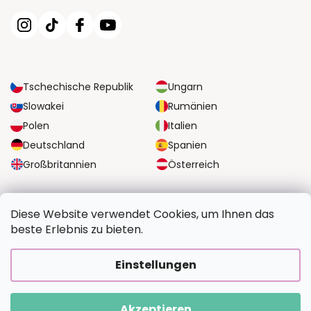
Tschechische Republik
Ungarn
Slowakei
Rumänien
Polen
Italien
Deutschland
Spanien
Großbritannien
Österreich
ZUVERLÄSSIGE TRANSPORTMÖGLICHKEITEN
Diese Website verwendet Cookies, um Ihnen das
beste Erlebnis zu bieten.
SICHERE ZAHLUNGSOPTIONEN
Einstellungen
Akzeptieren
Copyright 2026
BildvomFoto.at
. Alle Rechte vorbehalten.