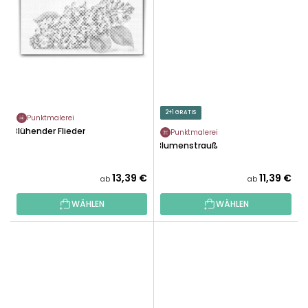
2+1 GRATIS
Punktmalerei
Blühender Flieder
Punktmalerei
Blumenstrauß
13,39 €
11,39 €
ab
ab
WÄHLEN
WÄHLEN