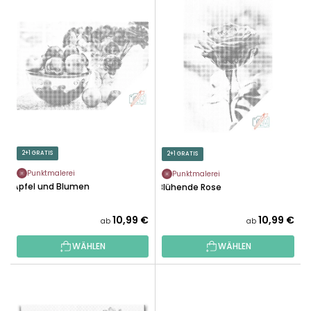
L
U
I
K
S
T
T
S
E
O
D
R
E
T
R
I
P
E
R
2+1 GRATIS
2+1 GRATIS
R
O
U
Punktmalerei
Punktmalerei
D
Äpfel und Blumen
Blühende Rose
N
U
G
K
10,99 €
10,99 €
ab
ab
T
WÄHLEN
WÄHLEN
E