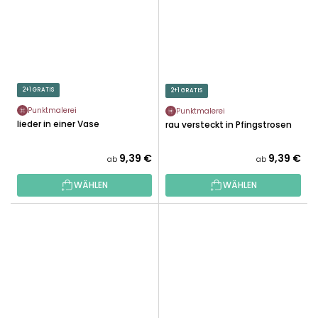
2+1 GRATIS
2+1 GRATIS
Punktmalerei
Punktmalerei
Flieder in einer Vase
Frau versteckt in Pfingstrosen
9,39 €
9,39 €
ab
ab
WÄHLEN
WÄHLEN