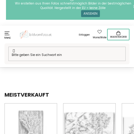
Zum
Wir erstellen aus Ihren Fotos schnellstmöglich Bilder in der bestmöglichen
Qualität. Hergestellt in der EU = keine Zölle
Inhalt
ANSEHEN
springen
Einloggen
WARENKORB
Wunschliste
Menü
Startseite
/
Technik
/
Punktmalerei
/
Punktmalerei Motive
/
Blumen
/
Dekorative Blumen
MEISTVERKAUFT