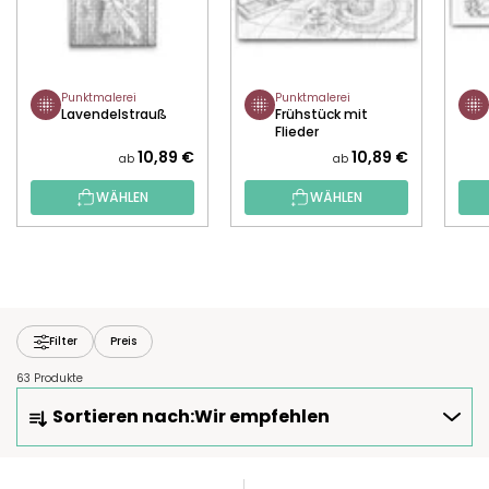
Punktmalerei
Punktmalerei
Lavendelstrauß
Frühstück mit
Flieder
10,89 €
10,89 €
ab
ab
WÄHLEN
WÄHLEN
Filter
Preis
63 Produkte
P
Sortieren nach:
Wir empfehlen
R
O
D