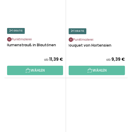
2+1 GRATIS
2+1 GRATIS
Punktmalerei
Punktmalerei
Blumenstrauß in Blautönen
Bouquet von Hortensien
11,39 €
9,39 €
ab
ab
WÄHLEN
WÄHLEN