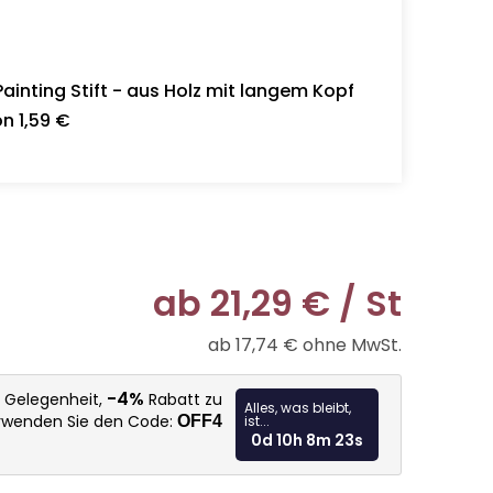
inting Stift - aus Holz mit langem Kopf
n 1,59 €
ab
21,29 €
/ St
ab
17,74 €
ohne MwSt.
Verkaufspr
-4%
e Gelegenheit,
Rabatt zu
Alles, was bleibt,
erwenden Sie den Code:
OFF4
ist...
0d 10h 8m 21s