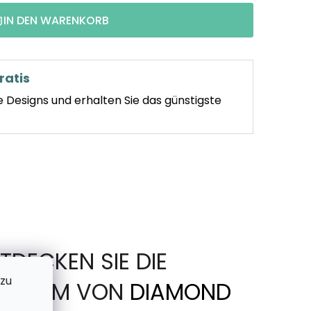
IN DEN WARENKORB
ratis
e Designs und erhalten Sie das günstigste
TDECKEN SIE DIE
 zu
IN FORM VON
DIAMOND