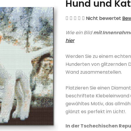
Hund und Kat
Die
Nicht bewertet
Bew
durchschnittliche
Wie ein Bild
mit Innenrahm
Produktbewertung
hier
ist
0,0
Werden Sie zu einem echten
von
Hunderten von glitzernden 
5
Wand zusammenstellen.
Sternen.
Platzieren Sie einen Diama
beschriftete Klebeleinwand 
gewähltes Motiv, das allmäh
glänzt es perfekt im Licht!.
In der Tschechischen Repu