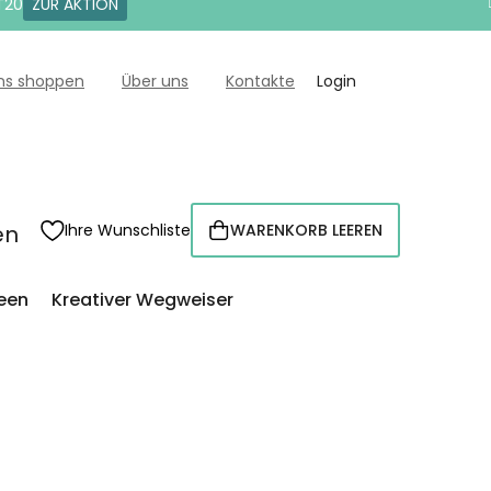
T20
ZUR AKTION
uns shoppen
Über uns
Kontakte
Login
en
Ihre Wunschliste
WARENKORB LEEREN
WARENKORB
een
Kreativer Wegweiser