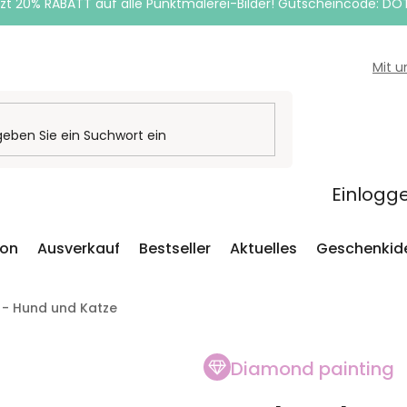
zt 20% RABATT auf alle Punktmalerei-Bilder! Gutscheincode: DO
Mit 
Einlogg
ion
Ausverkauf
Bestseller
Aktuelles
Geschenkid
 - Hund und Katze
Diamond painting