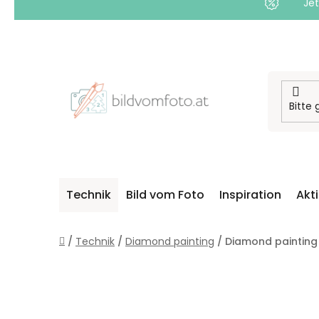
Jet
Zum
Inhalt
springen
Technik
Bild vom Foto
Inspiration
Akt
Startseite
/
Technik
/
Diamond painting
/
Diamond painting