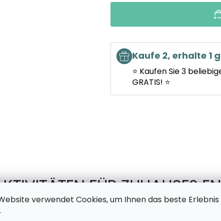
Kaufe 2, erhalte 1 g
⭐ Kaufen Sie 3 beliebig
GRATIS! ⭐
AKTIVITÄTEN FÜR ZUHAUSE? EN
Website verwendet Cookies, um Ihnen das beste Erlebnis
TSCHECHISCHEN PRODUKTION 
.