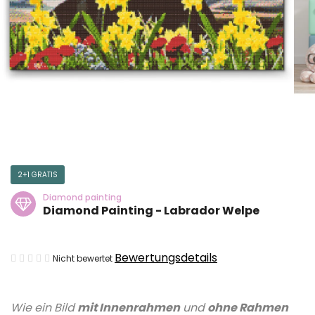
2+1 GRATIS
Diamond painting
Diamond Painting - Labrador Welpe
Die
Bewertungsdetails
Nicht bewertet
durchschnittliche
Produktbewertung
Wie ein Bild
mit Innenrahmen
und
ohne Rahmen
ist