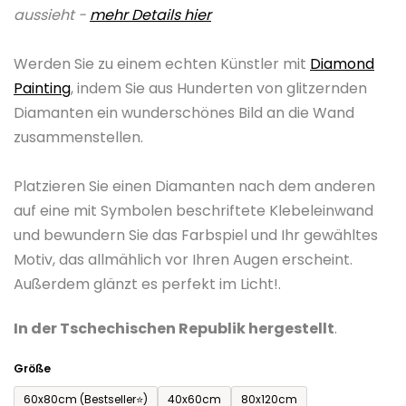
aussieht -
mehr Details hier
0,0
von
Werden Sie zu einem echten Künstler mit
Diamond
5
Painting
, indem Sie aus Hunderten von glitzernden
Sternen.
Diamanten ein wunderschönes Bild an die Wand
zusammenstellen.
Platzieren Sie einen Diamanten nach dem anderen
auf eine mit Symbolen beschriftete Klebeleinwand
und bewundern Sie das Farbspiel und Ihr gewähltes
Motiv, das allmählich vor Ihren Augen erscheint.
Außerdem glänzt es perfekt im Licht!.
In der Tschechischen Republik hergestellt
.
Größe
60x80cm (Bestseller⭐)
40x60cm
80x120cm