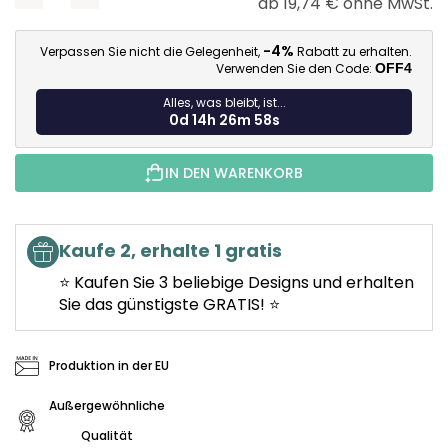
ab
19,74 €
ohne MwSt.
Ve
-4%
Verpassen Sie nicht die Gelegenheit,
Rabatt zu erhalten.
Verwenden Sie den Code:
OFF4
Alles, was bleibt, ist...
0d 14h 26m 57s
IN DEN WARENKORB
Kaufe 2, erhalte 1 gratis
⭐ Kaufen Sie 3 beliebige Designs und erhalten
Sie das günstigste GRATIS! ⭐
Produktion in der EU
Außergewöhnliche
Qualität