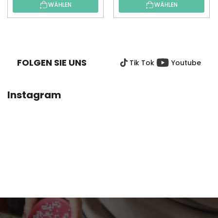
WÄHLEN
WÄHLEN
F
U
SS
FOLGEN SIE UNS
Tik Tok
Youtube
Z
E
I
Instagram
L
E