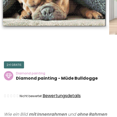
2+1 GRATIS
Diamond painting
Diamond painting - Müde Bulldogge
Die
Bewertungsdetails
Nicht bewertet
durchschnittliche
Produktbewertung
Wie ein Bild
mit Innenrahmen
und
ohne Rahmen
ist