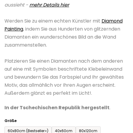
aussieht -
mehr Details hier
0,0
von
Werden Sie zu einem echten Künstler mit
Diamond
5
Painting
, indem Sie aus Hunderten von glitzernden
Sternen.
Diamanten ein wunderschönes Bild an die Wand
zusammenstellen.
Platzieren Sie einen Diamanten nach dem anderen
auf eine mit Symbolen beschriftete Klebeleinwand
und bewundern Sie das Farbspiel und Ihr gewähltes
Motiv, das allmählich vor Ihren Augen erscheint.
Außerdem glänzt es perfekt im Licht!.
In der Tschechischen Republik hergestellt
.
Größe
60x80cm (Bestseller⭐)
40x60cm
80x120cm