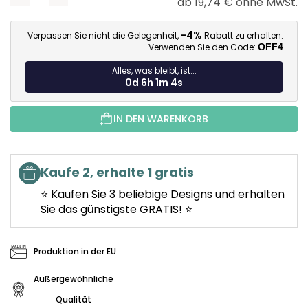
ab
19,74 €
ohne MwSt.
Ve
-4%
Verpassen Sie nicht die Gelegenheit,
Rabatt zu erhalten.
Verwenden Sie den Code:
OFF4
Alles, was bleibt, ist...
0d 6h 1m 3s
IN DEN WARENKORB
Kaufe 2, erhalte 1 gratis
⭐ Kaufen Sie 3 beliebige Designs und erhalten
Sie das günstigste GRATIS! ⭐
Produktion in der EU
Außergewöhnliche
Qualität