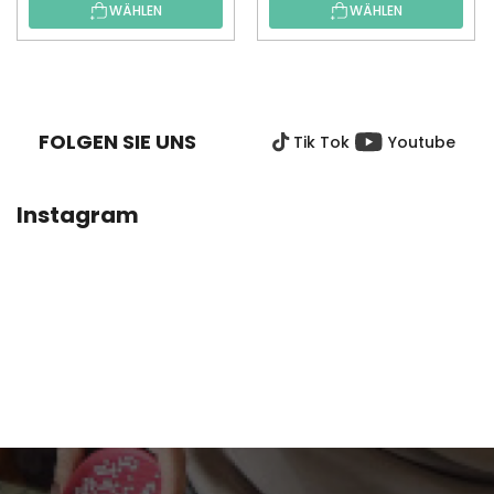
WÄHLEN
WÄHLEN
F
U
SS
FOLGEN SIE UNS
Tik Tok
Youtube
Z
E
I
Instagram
L
E