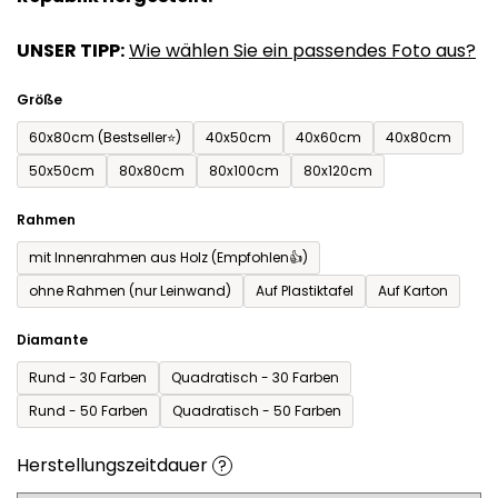
UNSER TIPP:
Wie wählen Sie ein passendes Foto aus?
Größe
60x80cm (Bestseller⭐)
40x50cm
40x60cm
40x80cm
50x50cm
80x80cm
80x100cm
80x120cm
Rahmen
mit Innenrahmen aus Holz (Empfohlen👍)
ohne Rahmen (nur Leinwand)
Auf Plastiktafel
Auf Karton
Diamante
Rund - 30 Farben
Quadratisch - 30 Farben
Rund - 50 Farben
Quadratisch - 50 Farben
Herstellungszeitdauer
?