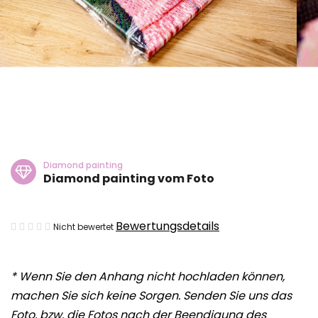
Diamond painting
Diamond painting vom Foto
Die
Bewertungsdetails
Nicht bewertet
durchschnittliche
Produktbewertung
*
Wenn Sie den Anhang nicht hochladen können,
ist
machen Sie sich keine Sorgen. Senden Sie uns das
0,0
Foto, bzw. die Fotos nach der Beendigung des