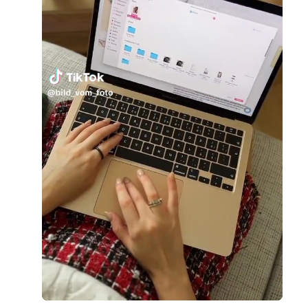
Loaded
:
Unmute
100.00%