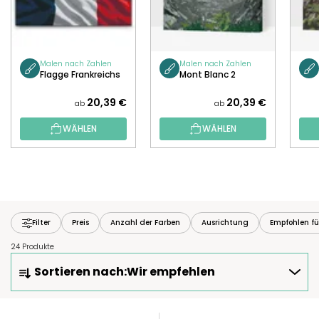
Malen nach Zahlen
Malen nach Zahlen
Flagge Frankreichs
Mont Blanc 2
20,39 €
20,39 €
ab
ab
WÄHLEN
WÄHLEN
Filter
Preis
Anzahl der Farben
Ausrichtung
Empfohlen fü
24 Produkte
P
Sortieren nach:
Wir empfehlen
R
O
D