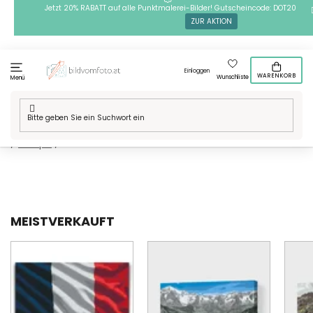
Zum
Jetzt 20% RABATT auf alle Punktmalerei-Bilder! Gutscheincode: DOT20
ZUR AKTION
Inhalt
springen
Einloggen
WARENKORB
Wunschliste
Menü
Startseite
/
Technik
/
Malen nach Zahlen
/
Motive
/
Orte in der Welt
/
Europa
/
Frankreich
MEISTVERKAUFT