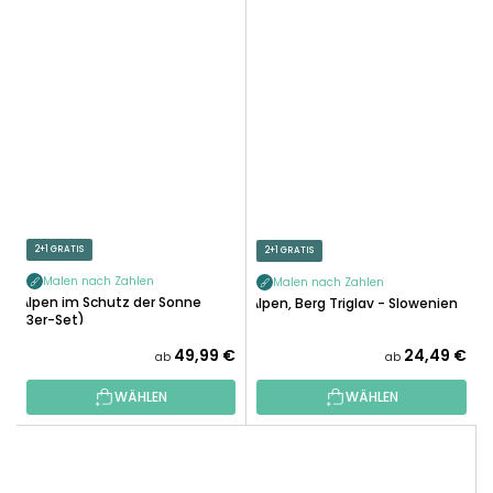
2+1 GRATIS
2+1 GRATIS
Malen nach Zahlen
Malen nach Zahlen
Alpen im Schutz der Sonne
Alpen, Berg Triglav - Slowenien
(3er-Set)
49,99 €
24,49 €
ab
ab
WÄHLEN
WÄHLEN