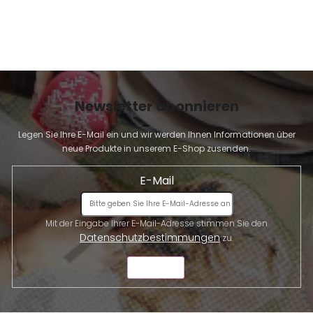
L
i
s
t
e
Newsletter abonnieren
Legen Sie Ihre E-Mail ein und wir werden Ihnen Informationen über
neue Produkte in unserem E-Shop zusenden.
E-Mail
Mit der Eingabe Ihrer E-Mail-Adresse stimmen Sie den
Datenschutzbestimmungen
zu.
SENDEN