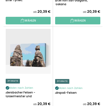
Abtei Tyniec
Abtei von San Galgano,
N
U
Toskana
G
K
20,39 €
20,39 €
ab
ab
T
WÄHLEN
WÄHLEN
E
2+1 GRATIS
2+1 GRATIS
Malen nach Zahlen
Malen nach Zahlen
Adersbacher Felsen -
Adrspaš-Felsen
Bürgermeister und
Bürgermeisterin
20,39 €
20,39 €
ab
ab