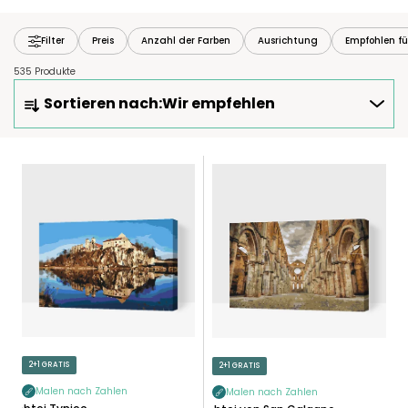
Filter
Preis
Anzahl der Farben
Ausrichtung
Empfohlen fü
535 Produkte
P
Sortieren nach:
Wir empfehlen
R
O
D
L
U
I
K
S
T
T
S
E
O
D
R
E
T
R
I
P
E
R
2+1 GRATIS
2+1 GRATIS
R
O
U
Malen nach Zahlen
Malen nach Zahlen
D