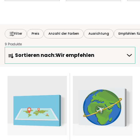
Filter
Preis
Anzahl der Farben
Ausrichtung
Empfohlen fü
9 Produkte
P
Sortieren nach:
Wir empfehlen
R
O
D
L
U
I
K
S
T
T
S
E
O
D
R
E
T
R
I
P