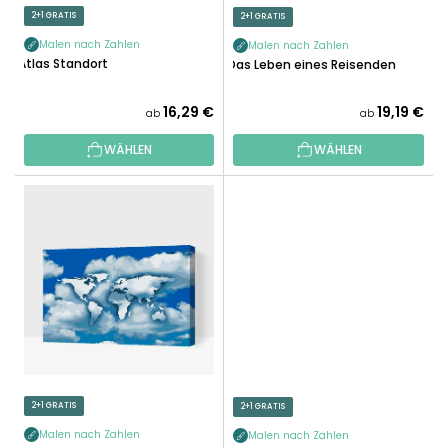
E
R
2+1 GRATIS
2+1 GRATIS
R
O
U
Malen nach Zahlen
Malen nach Zahlen
D
Atlas Standort
Das Leben eines Reisenden
N
U
G
K
16,29 €
19,19 €
ab
ab
T
WÄHLEN
WÄHLEN
E
2+1 GRATIS
2+1 GRATIS
Malen nach Zahlen
Malen nach Zahlen