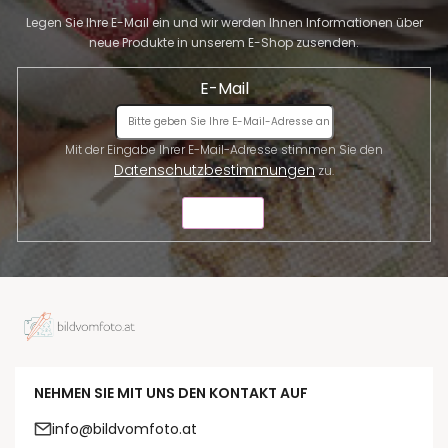
e
Legen Sie Ihre E-Mail ein und wir werden Ihnen Informationen über
neue Produkte in unserem E-Shop zusenden.
E-Mail
Mit der Eingabe Ihrer E-Mail-Adresse stimmen Sie den
Datenschutzbestimmungen
zu.
SENDEN
NEHMEN SIE MIT UNS DEN KONTAKT AUF
info@bildvomfoto.at