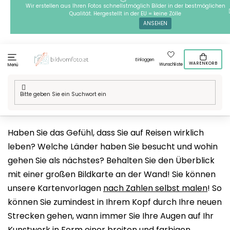
Zum
Wir erstellen aus Ihren Fotos schnellstmöglich Bilder in der bestmöglichen
Qualität. Hergestellt in der EU = keine Zölle
Inhalt
ANSEHEN
springen
Einloggen
WARENKORB
Wunschliste
Menü
Startseite
/
Technik
/
Malen nach Zahlen
/
Motive
/
Orte in der Welt
/
Landarten
Haben Sie das Gefühl, dass Sie auf Reisen wirklich
leben? Welche Länder haben Sie besucht und wohin
gehen Sie als nächstes? Behalten Sie den Überblick
mit einer großen Bildkarte an der Wand! Sie können
unsere Kartenvorlagen
nach Zahlen selbst malen
! So
können Sie zumindest in Ihrem Kopf durch Ihre neuen
Strecken gehen, wann immer Sie Ihre Augen auf Ihr
Kunstwerk in Form einer breiten und
farbigen