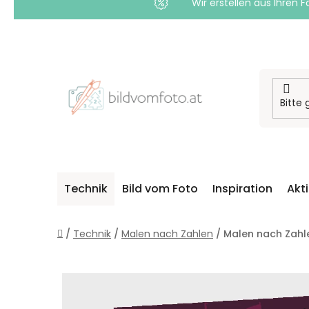
Wir erstellen aus Ihren F
Zum
Inhalt
springen
Technik
Bild vom Foto
Inspiration
Akt
Startseite
/
Technik
/
Malen nach Zahlen
/
Malen nach Zahl