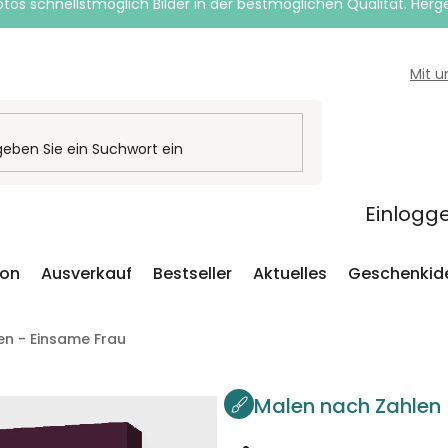
otos schnellstmöglich Bilder in der bestmöglichen Qualität. Herges
Mit 
Einlogg
ion
Ausverkauf
Bestseller
Aktuelles
Geschenkid
en - Einsame Frau
Malen nach Zahlen