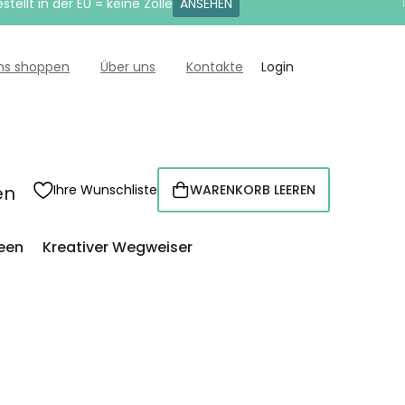
tellt in der EU = keine Zölle
ANSEHEN
uns shoppen
Über uns
Kontakte
Login
en
Ihre Wunschliste
WARENKORB LEEREN
WARENKORB
een
Kreativer Wegweiser