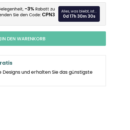
Verkaufspr
-3%
Gelegenheit,
Rabatt zu
Alles, was bleibt, ist...
wenden Sie den Code:
CPN3
0d 17h 30m 29s
IN DEN WARENKORB
ratis
e Designs und erhalten Sie das günstigste