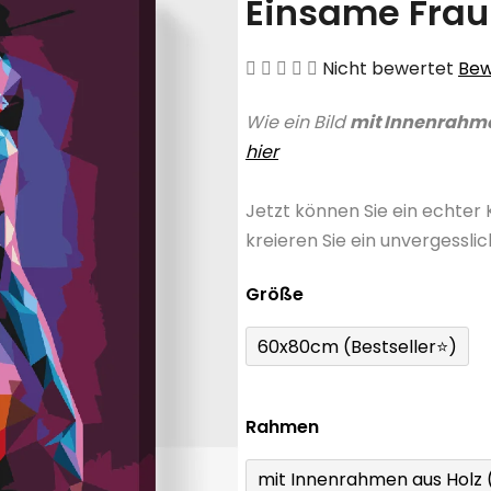
Einsame Frau
Die
Nicht bewertet
Bew
durchschnittliche
Wie ein Bild
mit Innenrahm
Produktbewertung
hier
ist
0,0
Jetzt können Sie ein echter
von
kreieren Sie ein unvergessli
5
Sternen.
Größe
60x80cm (Bestseller⭐)
Rahmen
mit Innenrahmen aus Holz