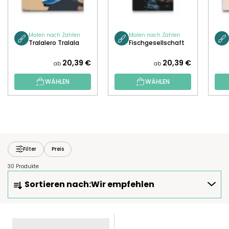
Malen nach Zahlen
Malen nach Zahlen
Tralalero Tralala
Fischgesellschaft
20,39 €
20,39 €
ab
ab
WÄHLEN
WÄHLEN
Filter
Preis
30 Produkte
P
Sortieren nach:
Wir empfehlen
R
O
D
L
U