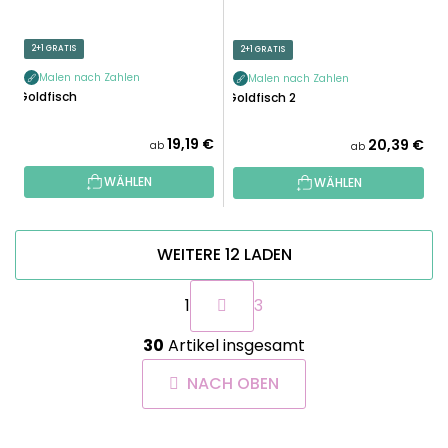
2+1 GRATIS
2+1 GRATIS
Malen nach Zahlen
Malen nach Zahlen
Goldfisch
Goldfisch 2
19,19 €
20,39 €
ab
ab
WÄHLEN
WÄHLEN
WEITERE 12 LADEN
P
1
3
a
g
S
i
30
Artikel insgesamt
t
n
e
i
NACH OBEN
u
e
e
r
r
u