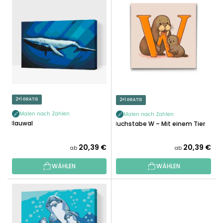
I
K
S
T
T
S
E
O
D
R
E
T
R
I
P
E
R
2+1 GRATIS
2+1 GRATIS
R
O
U
Malen nach Zahlen
Malen nach Zahlen
D
Blauwal
Buchstabe W – Mit einem Tier
N
U
G
K
20,39 €
20,39 €
ab
ab
T
WÄHLEN
WÄHLEN
E