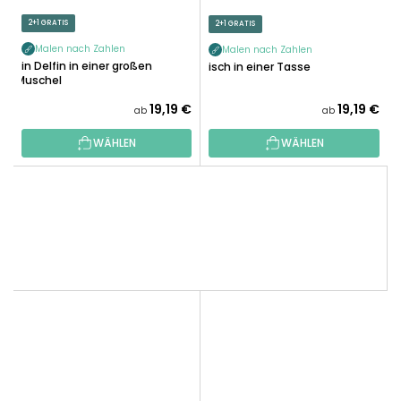
2+1 GRATIS
2+1 GRATIS
Malen nach Zahlen
Malen nach Zahlen
Ein Delfin in einer großen
Fisch in einer Tasse
Muschel
19,19 €
19,19 €
ab
ab
WÄHLEN
WÄHLEN