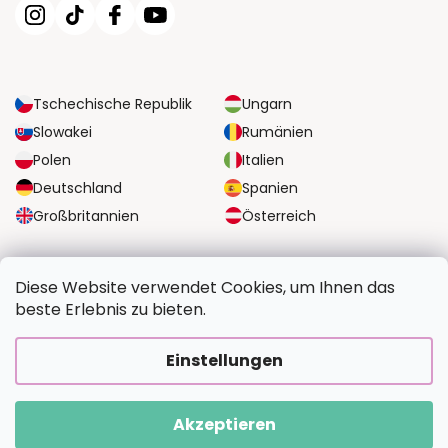
Tschechische Republik
Ungarn
Slowakei
Rumänien
Polen
Italien
Deutschland
Spanien
Großbritannien
Österreich
ZUVERLÄSSIGE TRANSPORTMÖGLICHKEITEN
Diese Website verwendet Cookies, um Ihnen das
beste Erlebnis zu bieten.
SICHERE ZAHLUNGSOPTIONEN
Einstellungen
Akzeptieren
Copyright 2026
BildvomFoto.at
. Alle Rechte vorbehalten.