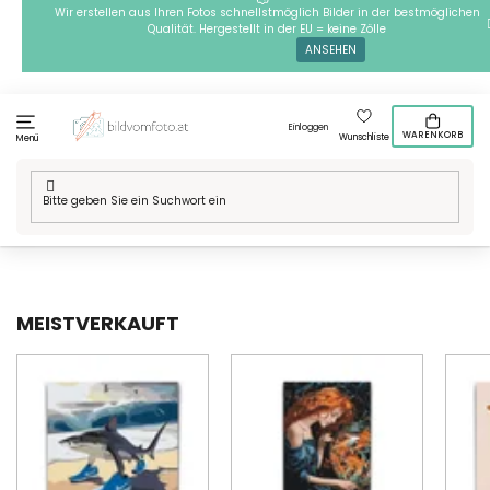
Zum
Wir erstellen aus Ihren Fotos schnellstmöglich Bilder in der bestmöglichen
Qualität. Hergestellt in der EU = keine Zölle
Inhalt
ANSEHEN
springen
Einloggen
WARENKORB
Wunschliste
Menü
Startseite
/
Technik
/
Malen nach Zahlen
/
Motive
/
Tiere
/
Fische
MEISTVERKAUFT