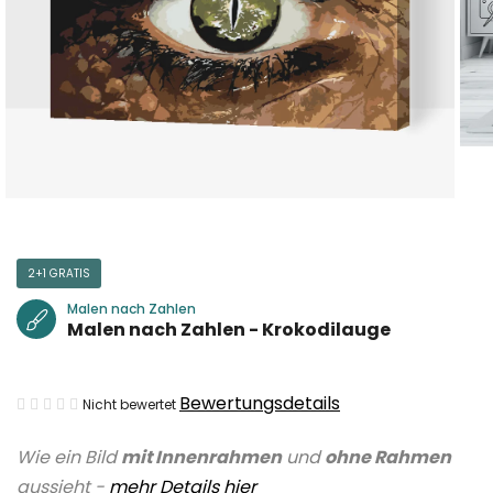
2+1 GRATIS
Malen nach Zahlen
Malen nach Zahlen - Krokodilauge
Die
Bewertungsdetails
Nicht bewertet
durchschnittliche
Wie ein Bild
mit Innenrahmen
und
ohne Rahmen
Produktbewertung
aussieht -
mehr Details hier
ist