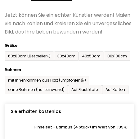
0,0
Jetzt können Sie ein echter Künstler werden! Malen
von
Sie nach Zahlen und kreieren Sie ein unvergessliches
5
Bild, das Ihre Lieben bewundern werden!
Sternen.
Größe
60x80cm (Bestseller⭐)
30x40cm
40x50cm
80x100cm
Rahmen
mit Innenrahmen aus Holz (Empfohlen👍)
ohne Rahmen (nur Leinwand)
Auf Plastiktafel
Auf Karton
Sie erhalten kostenlos
Pinselset - Bambus (4 Stück) Im Wert von 1,99 €