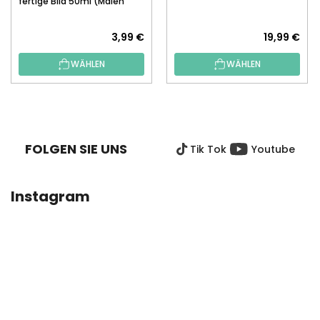
fertige Bild 50ml (Malen
nach Zahlen)
3,99 €
19,99 €
WÄHLEN
WÄHLEN
F
U
SS
FOLGEN SIE UNS
Tik Tok
Youtube
Z
E
I
Instagram
L
E