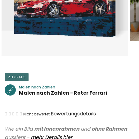
2+1 GRATIS
Malen nach Zahlen
Malen nach Zahlen - Roter Ferrari
Die
Bewertungsdetails
Nicht bewertet
durchschnittliche
Wie ein Bild
mit Innenrahmen
und
ohne Rahmen
Produktbewertung
aussieht -
mehr Details hier
ist