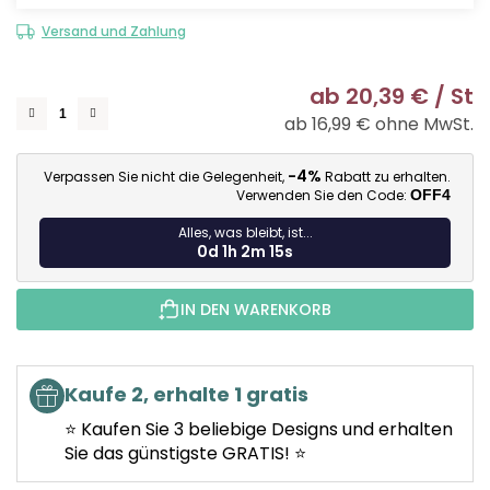
Versand und Zahlung
ab
20,39 €
/ St
ab
16,99 €
ohne MwSt.
Ve
-4%
Verpassen Sie nicht die Gelegenheit,
Rabatt zu erhalten.
Verwenden Sie den Code:
OFF4
Alles, was bleibt, ist...
0d 1h 2m 14s
IN DEN WARENKORB
Kaufe 2, erhalte 1 gratis
⭐ Kaufen Sie 3 beliebige Designs und erhalten
Sie das günstigste GRATIS! ⭐