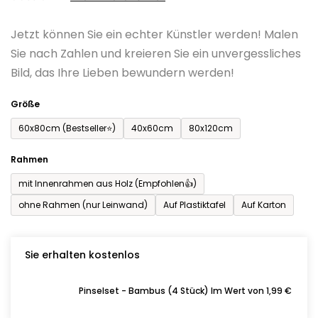
0,0
Jetzt können Sie ein echter Künstler werden! Malen
von
Sie nach Zahlen und kreieren Sie ein unvergessliches
5
Bild, das Ihre Lieben bewundern werden!
Sternen.
Größe
60x80cm (Bestseller⭐)
40x60cm
80x120cm
Rahmen
mit Innenrahmen aus Holz (Empfohlen👍)
ohne Rahmen (nur Leinwand)
Auf Plastiktafel
Auf Karton
Sie erhalten kostenlos
Pinselset - Bambus (4 Stück) Im Wert von 1,99 €