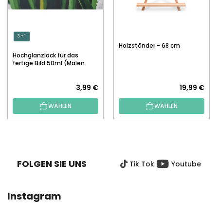
3 + 1
Holzständer - 68 cm
Hochglanzlack für das
fertige Bild 50ml (Malen
nach Zahlen)
3,99 €
19,99 €
WÄHLEN
WÄHLEN
F
U
SS
FOLGEN SIE UNS
Tik Tok
Youtube
Z
E
I
Instagram
L
E